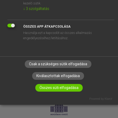
kezelő sütik.
↓
3
szolgáltatás
SÚGÓ
RÓLUNK
ELÉRHETŐSÉG
ÖSSZES APP ÁTKAPCSOLÁSA
Használja ezt a kapcsolót az összes alkalmazás
SÜTI BEÁLLÍTÁSOK
engedélyezéséhez/letiltásához.
IRATKOZZ FEL HÍRLEVELÜNKRE!
Csak a szükséges sütik elfogadása
Kiválasztottak elfogadása
Összes süti elfogadása
LICENCSZERZŐDÉS
ADATVÉDELEM
Powered by Klaro!