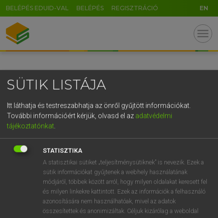
BELÉPÉS EDUID-VAL
BELÉPÉS
REGISZTRÁCIÓ
EN
GR
menu
5
6
7
8
9
ö
ü
ó
r
t
z
u
i
o
p
ő
ú
SÜTIK LISTÁJA
g
h
j
k
l
é
á
ű
Ω
v
b
n
m
,
.
-
AltGr
Itt láthatja és testreszabhatja az önről gyűjtött információkat.
További információért kérjük, olvasd el az
adatvédelmi
tájékoztatónkat
.
STATISZTIKA
A statisztikai sütiket „teljesítménysütiknek” is nevezik. Ezek a
sütik információkat gyűjtenek a webhely használatának
módjáról, többek között arról, hogy milyen oldalakat keresett fel
és milyen linkekre kattintott. Ezek az információk a felhasználó
azonosítására nem használhatóak, mivel az adatok
összesítettek és anonimizáltak. Céljuk kizárólag a weboldal