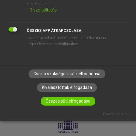
kezelő sütik.
↓
3
szolgáltatás
SÚGÓ
RÓLUNK
ELÉRHETŐSÉG
ÖSSZES APP ÁTKAPCSOLÁSA
Használja ezt a kapcsolót az összes alkalmazás
SÜTI BEÁLLÍTÁSOK
engedélyezéséhez/letiltásához.
IRATKOZZ FEL HÍRLEVELÜNKRE!
Csak a szükséges sütik elfogadása
Kiválasztottak elfogadása
Összes süti elfogadása
LICENCSZERZŐDÉS
ADATVÉDELEM
Powered by Klaro!