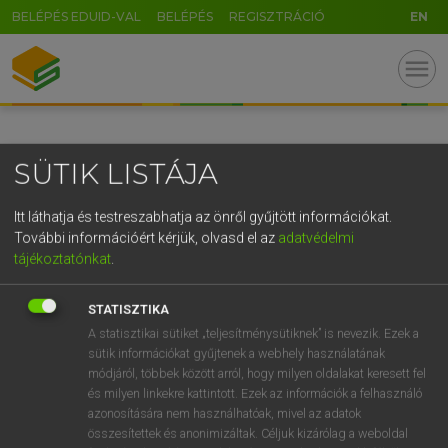
BELÉPÉS EDUID-VAL
BELÉPÉS
REGISZTRÁCIÓ
EN
GR
menu
5
6
7
8
9
ö
ü
ó
r
t
z
u
i
o
p
ő
ú
SÜTIK LISTÁJA
g
h
j
k
l
é
á
ű
Ω
v
b
n
m
,
.
-
AltGr
Itt láthatja és testreszabhatja az önről gyűjtött információkat.
További információért kérjük, olvasd el az
adatvédelmi
tájékoztatónkat
.
STATISZTIKA
A statisztikai sütiket „teljesítménysütiknek” is nevezik. Ezek a
sütik információkat gyűjtenek a webhely használatának
módjáról, többek között arról, hogy milyen oldalakat keresett fel
és milyen linkekre kattintott. Ezek az információk a felhasználó
azonosítására nem használhatóak, mivel az adatok
összesítettek és anonimizáltak. Céljuk kizárólag a weboldal