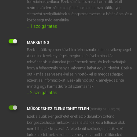
funkcióinak javítása. Ezek közé tartoznak a harmadik féltől
származó elemzési szolgáltatásokhoz tartozó sütik; ilyen
elemzési szolgáltatások a látogatóelemzések, a hőtérképek és a
OOOOPS!
közösségi médiaanalitika.
↓
1
szolgáltatás
Úgy látszik, a keresett oldal nem található!
MARKETING
Ezek a sütik nyomon követik a felhasználó online tevékenységét.
Az online tevékenységek megismerésével a hirdetők
relevánsabb reklámokat jeleníthetnek meg, és korlátozhatják,
hogy a felhasználó hány alkalommal láthat egy hirdetést. Ezek a
SZOTAR.NET APPLIKÁCIÓ
sütik más szervezetekkel és hirdetőkkel is megoszthatják
MICROSOFT OFFICE BŐVÍTMÉNY
ezeket az információkat. Ezek állandó sütik, amelyek szinte
BEÉPÜLŐ SZÓTÁRMODUL
mindig egy harmadik féltől származnak.
ONLINE NYELVVIZSGA
↓
2
szolgáltatás
MŰKÖDÉSHEZ ELENGEDHETETLEN
(mindig szükséges)
EGYÉNI FELHASZNÁLÓKNAK
Ezek a sütik elengedhetetlenek az oldalunkon történő
TANULÓKNAK
böngészéshez,a funkciók használatához, és a felhasználók
OKTATÁSI INTÉZMÉNYEKNEK
nem tilthatják le azokat. A feltétlenül szükséges sütik közé
VÁLLALATI MEGOLDÁSOK
tartoznak többek között a személyre szabott beállításokat