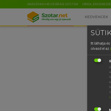
AKADÉMIAI HELYESÍRÁSI SZÓTÁR
HÍREK, ÉRDEKESS
KEDVENCEK
SÜTIK
Itt láthatja 
olvasd el az
S
A
w
l
a
t
s
↓