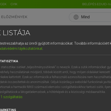
ÉGEK
GYIK
BELÉPÉS EDUID-V
language
Mind
ELŐZMÉNYEK
EN
HU
DE
CN
FR
ES
IT
NL
RU
 LISTÁJA
0
1
2
3
4
és testreszabhatja az önről gyűjtött információkat.
További információért k
q
w
e
adatvédelmi tájékoztatónkat
.
a
s
d
f
TATISZTIKA
í
y
x
c
 statisztikai sütiket „teljesítménysütiknek” is nevezik. Ezek a sütik információkat gy
ebhely használatának módjáról, többek között arról, hogy milyen oldalakat keresett 
inkekre kattintott. Ezek az információk a felhasználó azonosítására nem használható
datok összesítettek és anonimizáltak. Céljuk kizárólag a weboldal funkcióinak javít
artoznak a harmadik féltől származó elemzési szolgáltatásokhoz tartozó sütik; ilye
zolgáltatások a látogatóelemzések, a hőtérképek és a közösségi médiaanalitika.
1
szolgáltatás
MARKETING