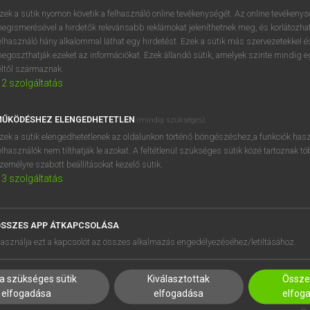
zek a sütik nyomon követik a felhasználó online tevékenységét. Az online tevékeny
egismerésével a hirdetők relevánsabb reklámokat jeleníthetnek meg, és korlátozhat
elhasználó hány alkalommal láthat egy hirdetést. Ezek a sütik más szervezetekkel és
OOOOPS!
egoszthatják ezeket az információkat. Ezek állandó sütik, amelyek szinte mindig 
éltől származnak.
2
szolgáltatás
Úgy látszik, a keresett oldal nem található!
ŰKÖDÉSHEZ ELENGEDHETETLEN
(mindig szükséges)
zek a sütik elengedhetetlenek az oldalunkon történő böngészéshez,a funkciók hasz
elhasználók nem tilthatják le azokat. A feltétlenül szükséges sütik közé tartoznak t
zemélyre szabott beállításokat kezelő sütik.
3
szolgáltatás
SSZES APP ÁTKAPCSOLÁSA
HASZNÁLÓKNAK
SÚGÓ
asználja ezt a kapcsolót az összes alkalmazás engedélyezéséhez/letiltásához.
K
RÓLUNK
NTÉZMÉNYEKNEK
ELÉRHETŐSÉG
a szükséges sütik
Kiválasztottak
Összes
MEGOLDÁSOK
SÜTI BEÁLLÍTÁSOK
elfogadása
elfogadása
elfog