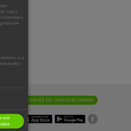
ségek
ják, hogy a
 hirdetőkkel is
egy harmadik
nálatához, és a
öbbek között a
IRATKOZZ FEL HÍRLEVELÜNKRE!
 süti
adása