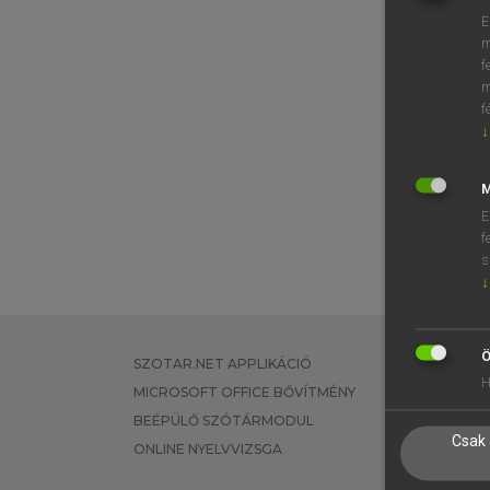
E
m
f
m
f
↓
M
E
f
s
↓
Ö
SZOTAR.NET APPLIKÁCIÓ
EGYÉNI FEL
H
MICROSOFT OFFICE BŐVÍTMÉNY
TANULÓKNA
BEÉPÜLŐ SZÓTÁRMODUL
OKTATÁSI I
Csak 
ONLINE NYELVVIZSGA
VÁLLALATI 