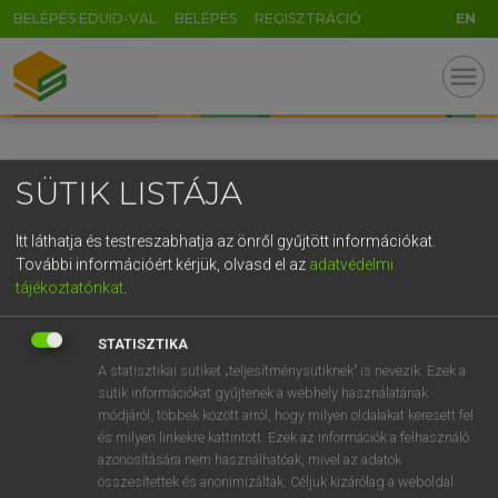
BELÉPÉS EDUID-VAL
BELÉPÉS
REGISZTRÁCIÓ
EN
GR
menu
5
6
7
8
9
ö
ü
ó
r
t
z
u
i
o
p
ő
ú
SÜTIK LISTÁJA
g
h
j
k
l
é
á
ű
Ω
v
b
n
m
,
.
-
AltGr
Itt láthatja és testreszabhatja az önről gyűjtött információkat.
További információért kérjük, olvasd el az
adatvédelmi
tájékoztatónkat
.
STATISZTIKA
A statisztikai sütiket „teljesítménysütiknek” is nevezik. Ezek a
sütik információkat gyűjtenek a webhely használatának
módjáról, többek között arról, hogy milyen oldalakat keresett fel
és milyen linkekre kattintott. Ezek az információk a felhasználó
azonosítására nem használhatóak, mivel az adatok
összesítettek és anonimizáltak. Céljuk kizárólag a weboldal