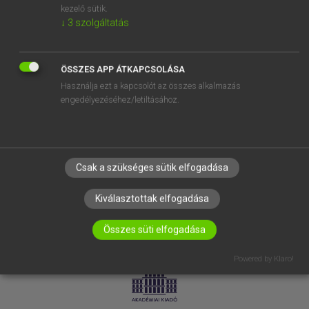
kezelő sütik.
↓
3
szolgáltatás
SÚGÓ
RÓLUNK
ELÉRHETŐSÉG
ÖSSZES APP ÁTKAPCSOLÁSA
Használja ezt a kapcsolót az összes alkalmazás
SÜTI BEÁLLÍTÁSOK
engedélyezéséhez/letiltásához.
IRATKOZZ FEL HÍRLEVELÜNKRE!
Csak a szükséges sütik elfogadása
Kiválasztottak elfogadása
Összes süti elfogadása
LICENCSZERZŐDÉS
ADATVÉDELEM
Powered by Klaro!