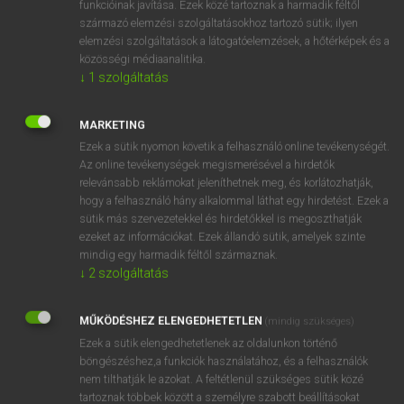
funkcióinak javítása. Ezek közé tartoznak a harmadik féltől
származó elemzési szolgáltatásokhoz tartozó sütik; ilyen
elemzési szolgáltatások a látogatóelemzések, a hőtérképek és a
OOOOPS!
közösségi médiaanalitika.
↓
1
szolgáltatás
Úgy látszik, a keresett oldal nem található!
MARKETING
Ezek a sütik nyomon követik a felhasználó online tevékenységét.
Az online tevékenységek megismerésével a hirdetők
relevánsabb reklámokat jeleníthetnek meg, és korlátozhatják,
hogy a felhasználó hány alkalommal láthat egy hirdetést. Ezek a
SZOTAR.NET APPLIKÁCIÓ
sütik más szervezetekkel és hirdetőkkel is megoszthatják
MICROSOFT OFFICE BŐVÍTMÉNY
ezeket az információkat. Ezek állandó sütik, amelyek szinte
BEÉPÜLŐ SZÓTÁRMODUL
mindig egy harmadik féltől származnak.
ONLINE NYELVVIZSGA
↓
2
szolgáltatás
MŰKÖDÉSHEZ ELENGEDHETETLEN
(mindig szükséges)
EGYÉNI FELHASZNÁLÓKNAK
Ezek a sütik elengedhetetlenek az oldalunkon történő
TANULÓKNAK
böngészéshez,a funkciók használatához, és a felhasználók
OKTATÁSI INTÉZMÉNYEKNEK
nem tilthatják le azokat. A feltétlenül szükséges sütik közé
VÁLLALATI MEGOLDÁSOK
tartoznak többek között a személyre szabott beállításokat