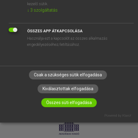
kezelő sütik.
↓
3
szolgáltatás
SÚGÓ
RÓLUNK
ELÉRHETŐSÉG
ÖSSZES APP ÁTKAPCSOLÁSA
Használja ezt a kapcsolót az összes alkalmazás
SÜTI BEÁLLÍTÁSOK
engedélyezéséhez/letiltásához.
IRATKOZZ FEL HÍRLEVELÜNKRE!
Csak a szükséges sütik elfogadása
Kiválasztottak elfogadása
Összes süti elfogadása
LICENCSZERZŐDÉS
ADATVÉDELEM
Powered by Klaro!