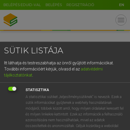
BELÉPÉS EDUID-VAL
BELÉPÉS
REGISZTRÁCIÓ
EN
GR
menu
5
6
7
8
9
ö
ü
ó
r
t
z
u
i
o
p
ő
ú
SÜTIK LISTÁJA
g
h
j
k
l
é
á
ű
Ω
v
b
n
m
,
.
-
AltGr
Itt láthatja és testreszabhatja az önről gyűjtött információkat.
További információért kérjük, olvasd el az
adatvédelmi
tájékoztatónkat
.
STATISZTIKA
A statisztikai sütiket „teljesítménysütiknek” is nevezik. Ezek a
sütik információkat gyűjtenek a webhely használatának
módjáról, többek között arról, hogy milyen oldalakat keresett fel
és milyen linkekre kattintott. Ezek az információk a felhasználó
azonosítására nem használhatóak, mivel az adatok
összesítettek és anonimizáltak. Céljuk kizárólag a weboldal