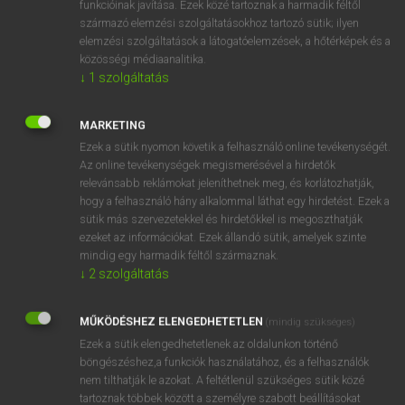
funkcióinak javítása. Ezek közé tartoznak a harmadik féltől
származó elemzési szolgáltatásokhoz tartozó sütik; ilyen
elemzési szolgáltatások a látogatóelemzések, a hőtérképek és a
OOOOPS!
közösségi médiaanalitika.
↓
1
szolgáltatás
Úgy látszik, a keresett oldal nem található!
MARKETING
Ezek a sütik nyomon követik a felhasználó online tevékenységét.
Az online tevékenységek megismerésével a hirdetők
relevánsabb reklámokat jeleníthetnek meg, és korlátozhatják,
hogy a felhasználó hány alkalommal láthat egy hirdetést. Ezek a
SZOTAR.NET APPLIKÁCIÓ
sütik más szervezetekkel és hirdetőkkel is megoszthatják
MICROSOFT OFFICE BŐVÍTMÉNY
ezeket az információkat. Ezek állandó sütik, amelyek szinte
BEÉPÜLŐ SZÓTÁRMODUL
mindig egy harmadik féltől származnak.
ONLINE NYELVVIZSGA
↓
2
szolgáltatás
MŰKÖDÉSHEZ ELENGEDHETETLEN
(mindig szükséges)
EGYÉNI FELHASZNÁLÓKNAK
Ezek a sütik elengedhetetlenek az oldalunkon történő
TANULÓKNAK
böngészéshez,a funkciók használatához, és a felhasználók
OKTATÁSI INTÉZMÉNYEKNEK
nem tilthatják le azokat. A feltétlenül szükséges sütik közé
VÁLLALATI MEGOLDÁSOK
tartoznak többek között a személyre szabott beállításokat