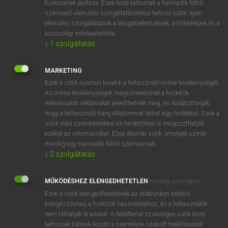
funkcióinak javítása. Ezek közé tartoznak a harmadik féltől
származó elemzési szolgáltatásokhoz tartozó sütik; ilyen
elemzési szolgáltatások a látogatóelemzések, a hőtérképek és a
OOOOPS!
közösségi médiaanalitika.
↓
1
szolgáltatás
Úgy látszik, a keresett oldal nem található!
MARKETING
Ezek a sütik nyomon követik a felhasználó online tevékenységét.
Az online tevékenységek megismerésével a hirdetők
relevánsabb reklámokat jeleníthetnek meg, és korlátozhatják,
hogy a felhasználó hány alkalommal láthat egy hirdetést. Ezek a
SZOTAR.NET APPLIKÁCIÓ
sütik más szervezetekkel és hirdetőkkel is megoszthatják
MICROSOFT OFFICE BŐVÍTMÉNY
ezeket az információkat. Ezek állandó sütik, amelyek szinte
BEÉPÜLŐ SZÓTÁRMODUL
mindig egy harmadik féltől származnak.
ONLINE NYELVVIZSGA
↓
2
szolgáltatás
MŰKÖDÉSHEZ ELENGEDHETETLEN
(mindig szükséges)
EGYÉNI FELHASZNÁLÓKNAK
Ezek a sütik elengedhetetlenek az oldalunkon történő
TANULÓKNAK
böngészéshez,a funkciók használatához, és a felhasználók
OKTATÁSI INTÉZMÉNYEKNEK
nem tilthatják le azokat. A feltétlenül szükséges sütik közé
VÁLLALATI MEGOLDÁSOK
tartoznak többek között a személyre szabott beállításokat