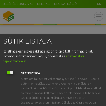
BELÉPÉS EDUID-VAL
BELÉPÉS
REGISZTRÁCIÓ
EN
GR
menu
5
6
7
8
9
ö
ü
ó
r
t
z
u
i
o
p
ő
ú
SÜTIK LISTÁJA
g
h
j
k
l
é
á
ű
Ω
v
b
n
m
,
.
-
AltGr
Itt láthatja és testreszabhatja az önről gyűjtött információkat.
További információért kérjük, olvasd el az
adatvédelmi
tájékoztatónkat
.
STATISZTIKA
A statisztikai sütiket „teljesítménysütiknek” is nevezik. Ezek a
sütik információkat gyűjtenek a webhely használatának
módjáról, többek között arról, hogy milyen oldalakat keresett fel
és milyen linkekre kattintott. Ezek az információk a felhasználó
azonosítására nem használhatóak, mivel az adatok
összesítettek és anonimizáltak. Céljuk kizárólag a weboldal