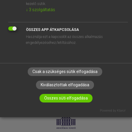
kezelő sütik.
↓
3
szolgáltatás
SÚGÓ
RÓLUNK
ELÉRHETŐSÉG
ÖSSZES APP ÁTKAPCSOLÁSA
Használja ezt a kapcsolót az összes alkalmazás
SÜTI BEÁLLÍTÁSOK
engedélyezéséhez/letiltásához.
IRATKOZZ FEL HÍRLEVELÜNKRE!
Csak a szükséges sütik elfogadása
Kiválasztottak elfogadása
Összes süti elfogadása
LICENCSZERZŐDÉS
ADATVÉDELEM
Powered by Klaro!