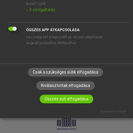
kezelő sütik.
↓
3
szolgáltatás
SÚGÓ
RÓLUNK
ELÉRHETŐSÉG
ÖSSZES APP ÁTKAPCSOLÁSA
Használja ezt a kapcsolót az összes alkalmazás
SÜTI BEÁLLÍTÁSOK
engedélyezéséhez/letiltásához.
IRATKOZZ FEL HÍRLEVELÜNKRE!
Csak a szükséges sütik elfogadása
Kiválasztottak elfogadása
Összes süti elfogadása
LICENCSZERZŐDÉS
ADATVÉDELEM
Powered by Klaro!