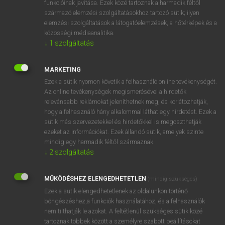
funkcióinak javítása. Ezek közé tartoznak a harmadik féltől
származó elemzési szolgáltatásokhoz tartozó sütik; ilyen
elemzési szolgáltatások a látogatóelemzések, a hőtérképek és a
OOOOPS!
közösségi médiaanalitika.
↓
1
szolgáltatás
Úgy látszik, a keresett oldal nem található!
MARKETING
Ezek a sütik nyomon követik a felhasználó online tevékenységét.
Az online tevékenységek megismerésével a hirdetők
relevánsabb reklámokat jeleníthetnek meg, és korlátozhatják,
hogy a felhasználó hány alkalommal láthat egy hirdetést. Ezek a
SZOTAR.NET APPLIKÁCIÓ
sütik más szervezetekkel és hirdetőkkel is megoszthatják
MICROSOFT OFFICE BŐVÍTMÉNY
ezeket az információkat. Ezek állandó sütik, amelyek szinte
BEÉPÜLŐ SZÓTÁRMODUL
mindig egy harmadik féltől származnak.
ONLINE NYELVVIZSGA
↓
2
szolgáltatás
MŰKÖDÉSHEZ ELENGEDHETETLEN
(mindig szükséges)
EGYÉNI FELHASZNÁLÓKNAK
Ezek a sütik elengedhetetlenek az oldalunkon történő
TANULÓKNAK
böngészéshez,a funkciók használatához, és a felhasználók
OKTATÁSI INTÉZMÉNYEKNEK
nem tilthatják le azokat. A feltétlenül szükséges sütik közé
VÁLLALATI MEGOLDÁSOK
tartoznak többek között a személyre szabott beállításokat