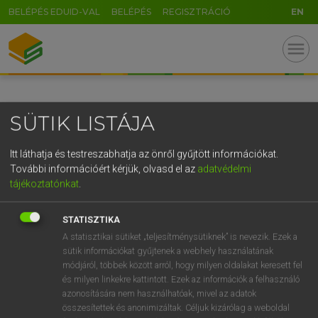
BELÉPÉS EDUID-VAL
BELÉPÉS
REGISZTRÁCIÓ
EN
GR
menu
5
6
7
8
9
ö
ü
ó
r
t
z
u
i
o
p
ő
ú
SÜTIK LISTÁJA
g
h
j
k
l
é
á
ű
Ω
v
b
n
m
,
.
-
AltGr
Itt láthatja és testreszabhatja az önről gyűjtött információkat.
További információért kérjük, olvasd el az
adatvédelmi
tájékoztatónkat
.
STATISZTIKA
A statisztikai sütiket „teljesítménysütiknek” is nevezik. Ezek a
sütik információkat gyűjtenek a webhely használatának
módjáról, többek között arról, hogy milyen oldalakat keresett fel
és milyen linkekre kattintott. Ezek az információk a felhasználó
azonosítására nem használhatóak, mivel az adatok
összesítettek és anonimizáltak. Céljuk kizárólag a weboldal