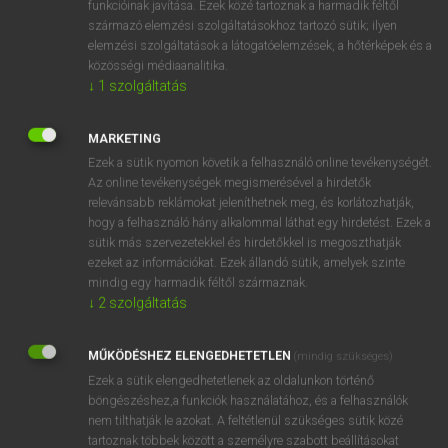
funkcióinak javítása. Ezek közé tartoznak a harmadik féltől
származó elemzési szolgáltatásokhoz tartozó sütik; ilyen
elemzési szolgáltatások a látogatóelemzések, a hőtérképek és a
OOOOPS!
közösségi médiaanalitika.
↓
1
szolgáltatás
Úgy látszik, a keresett oldal nem található!
MARKETING
Ezek a sütik nyomon követik a felhasználó online tevékenységét.
Az online tevékenységek megismerésével a hirdetők
relevánsabb reklámokat jeleníthetnek meg, és korlátozhatják,
hogy a felhasználó hány alkalommal láthat egy hirdetést. Ezek a
SZOTAR.NET APPLIKÁCIÓ
sütik más szervezetekkel és hirdetőkkel is megoszthatják
MICROSOFT OFFICE BŐVÍTMÉNY
ezeket az információkat. Ezek állandó sütik, amelyek szinte
BEÉPÜLŐ SZÓTÁRMODUL
mindig egy harmadik féltől származnak.
ONLINE NYELVVIZSGA
↓
2
szolgáltatás
MŰKÖDÉSHEZ ELENGEDHETETLEN
(mindig szükséges)
EGYÉNI FELHASZNÁLÓKNAK
Ezek a sütik elengedhetetlenek az oldalunkon történő
TANULÓKNAK
böngészéshez,a funkciók használatához, és a felhasználók
OKTATÁSI INTÉZMÉNYEKNEK
nem tilthatják le azokat. A feltétlenül szükséges sütik közé
VÁLLALATI MEGOLDÁSOK
tartoznak többek között a személyre szabott beállításokat