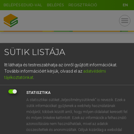
BELÉPÉS EDUID-VAL
BELÉPÉS
REGISZTRÁCIÓ
EN
GR
menu
5
6
7
8
9
ö
ü
ó
r
t
z
u
i
o
p
ő
ú
SÜTIK LISTÁJA
g
h
j
k
l
é
á
ű
Ω
v
b
n
m
,
.
-
AltGr
Itt láthatja és testreszabhatja az önről gyűjtött információkat.
További információért kérjük, olvasd el az
adatvédelmi
tájékoztatónkat
.
STATISZTIKA
A statisztikai sütiket „teljesítménysütiknek” is nevezik. Ezek a
sütik információkat gyűjtenek a webhely használatának
módjáról, többek között arról, hogy milyen oldalakat keresett fel
és milyen linkekre kattintott. Ezek az információk a felhasználó
azonosítására nem használhatóak, mivel az adatok
összesítettek és anonimizáltak. Céljuk kizárólag a weboldal