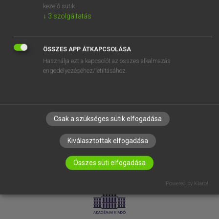
kezelő sütik.
↓
3
szolgáltatás
SÚGÓ
RÓLUNK
ELÉRHETŐSÉG
ÖSSZES APP ÁTKAPCSOLÁSA
Használja ezt a kapcsolót az összes alkalmazás
SÜTI BEÁLLÍTÁSOK
engedélyezéséhez/letiltásához.
IRATKOZZ FEL HÍRLEVELÜNKRE!
Csak a szükséges sütik elfogadása
Kiválasztottak elfogadása
Összes süti elfogadása
LICENCSZERZŐDÉS
ADATVÉDELEM
Powered by Klaro!