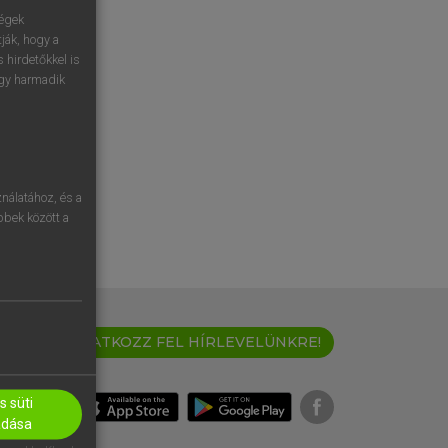
ségek
ják, hogy a
 hirdetőkkel is
egy harmadik
nálatához, és a
öbbek között a
IRATKOZZ FEL HÍRLEVELÜNKRE!
 süti
adása