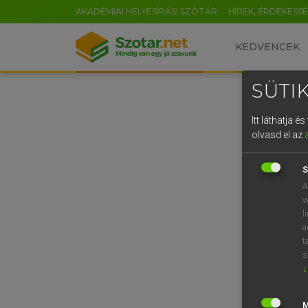
AKADÉMIAI HELYESÍRÁSI SZÓTÁR
HÍREK, ÉRDEKESS
KEDVENCEK
SÜTIK
Itt láthatja 
olvasd el az
S
A
w
l
a
t
s
↓