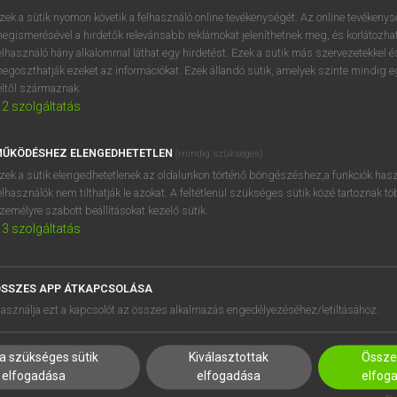
zek a sütik nyomon követik a felhasználó online tevékenységét. Az online tevékeny
egismerésével a hirdetők relevánsabb reklámokat jeleníthetnek meg, és korlátozhat
elhasználó hány alkalommal láthat egy hirdetést. Ezek a sütik más szervezetekkel és
OOOOPS!
egoszthatják ezeket az információkat. Ezek állandó sütik, amelyek szinte mindig 
éltől származnak.
2
szolgáltatás
Úgy látszik, a keresett oldal nem található!
ŰKÖDÉSHEZ ELENGEDHETETLEN
(mindig szükséges)
zek a sütik elengedhetetlenek az oldalunkon történő böngészéshez,a funkciók hasz
elhasználók nem tilthatják le azokat. A feltétlenül szükséges sütik közé tartoznak t
zemélyre szabott beállításokat kezelő sütik.
3
szolgáltatás
SSZES APP ÁTKAPCSOLÁSA
HASZNÁLÓKNAK
SÚGÓ
asználja ezt a kapcsolót az összes alkalmazás engedélyezéséhez/letiltásához.
K
RÓLUNK
NTÉZMÉNYEKNEK
ELÉRHETŐSÉG
a szükséges sütik
Kiválasztottak
Összes
MEGOLDÁSOK
SÜTI BEÁLLÍTÁSOK
elfogadása
elfogadása
elfog