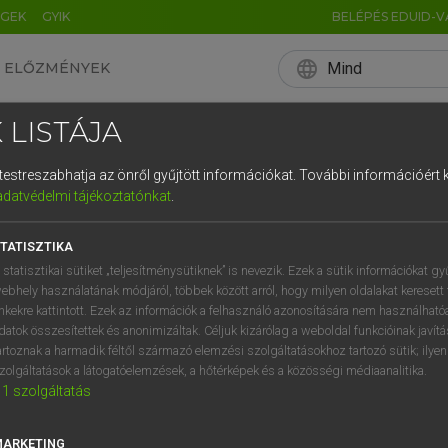
ÉGEK
GYIK
BELÉPÉS EDUID-V
language
Mind
ELŐZMÉNYEK
EN
HU
DE
CN
FR
ES
IT
NL
RU
 LISTÁJA
0
1
2
3
4
és testreszabhatja az önről gyűjtött információkat.
További információért k
q
w
e
adatvédelmi tájékoztatónkat
.
a
s
d
f
TATISZTIKA
í
y
x
c
 statisztikai sütiket „teljesítménysütiknek” is nevezik. Ezek a sütik információkat gy
ebhely használatának módjáról, többek között arról, hogy milyen oldalakat keresett 
inkekre kattintott. Ezek az információk a felhasználó azonosítására nem használható
datok összesítettek és anonimizáltak. Céljuk kizárólag a weboldal funkcióinak javít
artoznak a harmadik féltől származó elemzési szolgáltatásokhoz tartozó sütik; ilye
zolgáltatások a látogatóelemzések, a hőtérképek és a közösségi médiaanalitika.
1
szolgáltatás
MARKETING