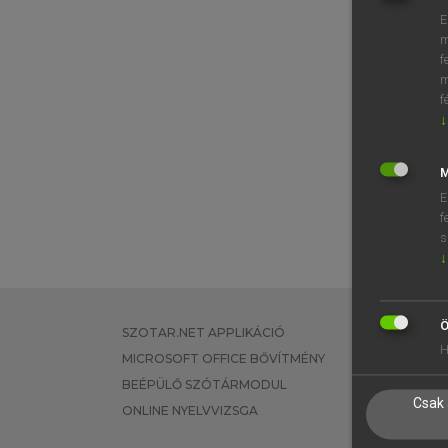
E
m
f
m
f
↓
M
E
f
s
↓
Ö
SZOTAR.NET APPLIKÁCIÓ
EGYÉNI FEL
H
MICROSOFT OFFICE BŐVÍTMÉNY
TANULÓKNA
BEÉPÜLŐ SZÓTÁRMODUL
OKTATÁSI I
Csak 
ONLINE NYELVVIZSGA
VÁLLALATI 