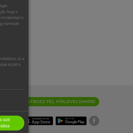
ségek
ják, hogy a
 hirdetőkkel is
egy harmadik
nálatához, és a
öbbek között a
IRATKOZZ FEL HÍRLEVELÜNKRE!
 süti
adása