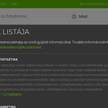
ÉGEK
GYIK
BELÉPÉS EDUID-V
language
Mind
ELŐZMÉNYEK
EN
HU
DE
CN
FR
ES
IT
NL
RU
 LISTÁJA
0
1
2
3
4
és testreszabhatja az önről gyűjtött információkat.
További információért k
q
w
e
adatvédelmi tájékoztatónkat
.
a
s
d
f
TATISZTIKA
í
y
x
c
 statisztikai sütiket „teljesítménysütiknek” is nevezik. Ezek a sütik információkat gy
ebhely használatának módjáról, többek között arról, hogy milyen oldalakat keresett 
inkekre kattintott. Ezek az információk a felhasználó azonosítására nem használható
datok összesítettek és anonimizáltak. Céljuk kizárólag a weboldal funkcióinak javít
artoznak a harmadik féltől származó elemzési szolgáltatásokhoz tartozó sütik; ilye
zolgáltatások a látogatóelemzések, a hőtérképek és a közösségi médiaanalitika.
1
szolgáltatás
MARKETING