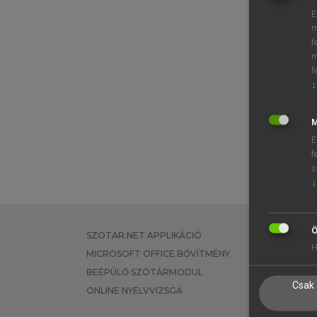
E
m
f
m
f
↓
M
E
f
s
↓
Ö
SZOTAR.NET APPLIKÁCIÓ
EGYÉNI FEL
H
MICROSOFT OFFICE BŐVÍTMÉNY
TANULÓKNA
BEÉPÜLŐ SZÓTÁRMODUL
OKTATÁSI I
Csak 
ONLINE NYELVVIZSGA
VÁLLALATI 