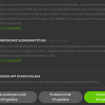
zek a sütik nyomon követik a felhasználó online tevékenységét. Az online tevékeny
egismerésével a hirdetők relevánsabb reklámokat jeleníthetnek meg, és korlátozhat
elhasználó hány alkalommal láthat egy hirdetést. Ezek a sütik más szervezetekkel és
OOOOPS!
egoszthatják ezeket az információkat. Ezek állandó sütik, amelyek szinte mindig 
éltől származnak.
2
szolgáltatás
Úgy látszik, a keresett oldal nem található!
ŰKÖDÉSHEZ ELENGEDHETETLEN
(mindig szükséges)
zek a sütik elengedhetetlenek az oldalunkon történő böngészéshez,a funkciók hasz
elhasználók nem tilthatják le azokat. A feltétlenül szükséges sütik közé tartoznak t
zemélyre szabott beállításokat kezelő sütik.
3
szolgáltatás
SSZES APP ÁTKAPCSOLÁSA
HASZNÁLÓKNAK
SÚGÓ
asználja ezt a kapcsolót az összes alkalmazás engedélyezéséhez/letiltásához.
K
RÓLUNK
NTÉZMÉNYEKNEK
ELÉRHETŐSÉG
a szükséges sütik
Kiválasztottak
Összes
MEGOLDÁSOK
SÜTI BEÁLLÍTÁSOK
elfogadása
elfogadása
elfog