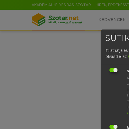
AKADÉMIAI HELYESÍRÁSI SZÓTÁR
HÍREK, ÉRDEKESS
KEDVENCEK
SÜTIK
Itt láthatja 
olvasd el az
S
A
w
l
a
t
s
↓