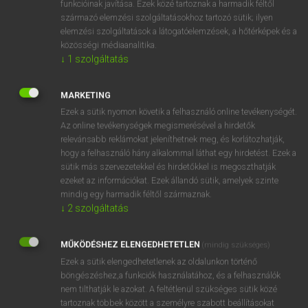
funkcióinak javítása. Ezek közé tartoznak a harmadik féltől
származó elemzési szolgáltatásokhoz tartozó sütik; ilyen
elemzési szolgáltatások a látogatóelemzések, a hőtérképek és a
OOOOPS!
közösségi médiaanalitika.
↓
1
szolgáltatás
Úgy látszik, a keresett oldal nem található!
MARKETING
Ezek a sütik nyomon követik a felhasználó online tevékenységét.
Az online tevékenységek megismerésével a hirdetők
relevánsabb reklámokat jeleníthetnek meg, és korlátozhatják,
hogy a felhasználó hány alkalommal láthat egy hirdetést. Ezek a
SZOTAR.NET APPLIKÁCIÓ
sütik más szervezetekkel és hirdetőkkel is megoszthatják
MICROSOFT OFFICE BŐVÍTMÉNY
ezeket az információkat. Ezek állandó sütik, amelyek szinte
BEÉPÜLŐ SZÓTÁRMODUL
mindig egy harmadik féltől származnak.
ONLINE NYELVVIZSGA
↓
2
szolgáltatás
MŰKÖDÉSHEZ ELENGEDHETETLEN
(mindig szükséges)
EGYÉNI FELHASZNÁLÓKNAK
Ezek a sütik elengedhetetlenek az oldalunkon történő
TANULÓKNAK
böngészéshez,a funkciók használatához, és a felhasználók
OKTATÁSI INTÉZMÉNYEKNEK
nem tilthatják le azokat. A feltétlenül szükséges sütik közé
VÁLLALATI MEGOLDÁSOK
tartoznak többek között a személyre szabott beállításokat