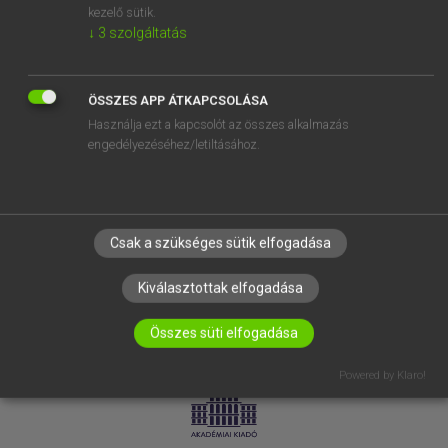
kezelő sütik.
↓
3
szolgáltatás
SÚGÓ
RÓLUNK
ELÉRHETŐSÉG
ÖSSZES APP ÁTKAPCSOLÁSA
Használja ezt a kapcsolót az összes alkalmazás
SÜTI BEÁLLÍTÁSOK
engedélyezéséhez/letiltásához.
IRATKOZZ FEL HÍRLEVELÜNKRE!
Csak a szükséges sütik elfogadása
Kiválasztottak elfogadása
Összes süti elfogadása
LICENCSZERZŐDÉS
ADATVÉDELEM
Powered by Klaro!