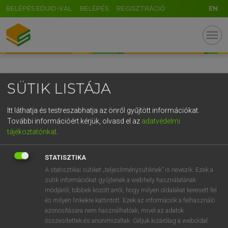
BELÉPÉS EDUID-VAL
BELÉPÉS
REGISZTRÁCIÓ
EN
GR
menu
5
6
7
8
9
ö
ü
ó
r
t
z
u
i
o
p
ő
ú
SÜTIK LISTÁJA
g
h
j
k
l
é
á
ű
Ω
v
b
n
m
,
.
-
AltGr
Itt láthatja és testreszabhatja az önről gyűjtött információkat.
További információért kérjük, olvasd el az
adatvédelmi
tájékoztatónkat
.
STATISZTIKA
A statisztikai sütiket „teljesítménysütiknek” is nevezik. Ezek a
sütik információkat gyűjtenek a webhely használatának
módjáról, többek között arról, hogy milyen oldalakat keresett fel
és milyen linkekre kattintott. Ezek az információk a felhasználó
azonosítására nem használhatóak, mivel az adatok
összesítettek és anonimizáltak. Céljuk kizárólag a weboldal