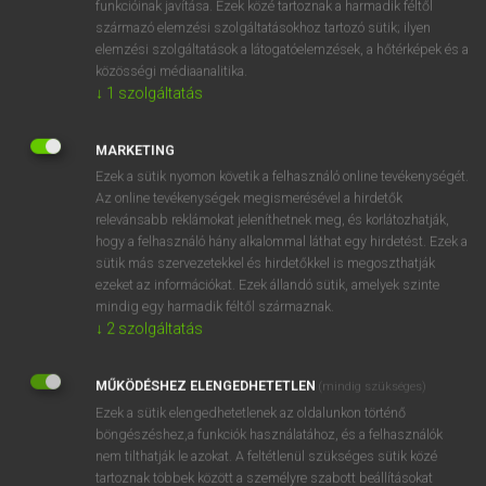
funkcióinak javítása. Ezek közé tartoznak a harmadik féltől
származó elemzési szolgáltatásokhoz tartozó sütik; ilyen
elemzési szolgáltatások a látogatóelemzések, a hőtérképek és a
OOOOPS!
közösségi médiaanalitika.
↓
1
szolgáltatás
Úgy látszik, a keresett oldal nem található!
MARKETING
Ezek a sütik nyomon követik a felhasználó online tevékenységét.
Az online tevékenységek megismerésével a hirdetők
relevánsabb reklámokat jeleníthetnek meg, és korlátozhatják,
hogy a felhasználó hány alkalommal láthat egy hirdetést. Ezek a
SZOTAR.NET APPLIKÁCIÓ
sütik más szervezetekkel és hirdetőkkel is megoszthatják
MICROSOFT OFFICE BŐVÍTMÉNY
ezeket az információkat. Ezek állandó sütik, amelyek szinte
BEÉPÜLŐ SZÓTÁRMODUL
mindig egy harmadik féltől származnak.
ONLINE NYELVVIZSGA
↓
2
szolgáltatás
MŰKÖDÉSHEZ ELENGEDHETETLEN
(mindig szükséges)
EGYÉNI FELHASZNÁLÓKNAK
Ezek a sütik elengedhetetlenek az oldalunkon történő
TANULÓKNAK
böngészéshez,a funkciók használatához, és a felhasználók
OKTATÁSI INTÉZMÉNYEKNEK
nem tilthatják le azokat. A feltétlenül szükséges sütik közé
VÁLLALATI MEGOLDÁSOK
tartoznak többek között a személyre szabott beállításokat