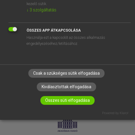
kezelő sütik.
↓
3
szolgáltatás
SÚGÓ
RÓLUNK
ELÉRHETŐSÉG
ÖSSZES APP ÁTKAPCSOLÁSA
Használja ezt a kapcsolót az összes alkalmazás
SÜTI BEÁLLÍTÁSOK
engedélyezéséhez/letiltásához.
IRATKOZZ FEL HÍRLEVELÜNKRE!
Csak a szükséges sütik elfogadása
Kiválasztottak elfogadása
Összes süti elfogadása
LICENCSZERZŐDÉS
ADATVÉDELEM
Powered by Klaro!