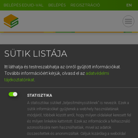
BELÉPÉS EDUID-VAL
BELÉPÉS
REGISZTRÁCIÓ
EN
GR
menu
5
6
7
8
9
ö
ü
ó
r
t
z
u
i
o
p
ő
ú
SÜTIK LISTÁJA
g
h
j
k
l
é
á
ű
Ω
v
b
n
m
,
.
-
AltGr
Itt láthatja és testreszabhatja az önről gyűjtött információkat.
További információért kérjük, olvasd el az
adatvédelmi
tájékoztatónkat
.
STATISZTIKA
A statisztikai sütiket „teljesítménysütiknek” is nevezik. Ezek a
sütik információkat gyűjtenek a webhely használatának
módjáról, többek között arról, hogy milyen oldalakat keresett fel
és milyen linkekre kattintott. Ezek az információk a felhasználó
azonosítására nem használhatóak, mivel az adatok
összesítettek és anonimizáltak. Céljuk kizárólag a weboldal