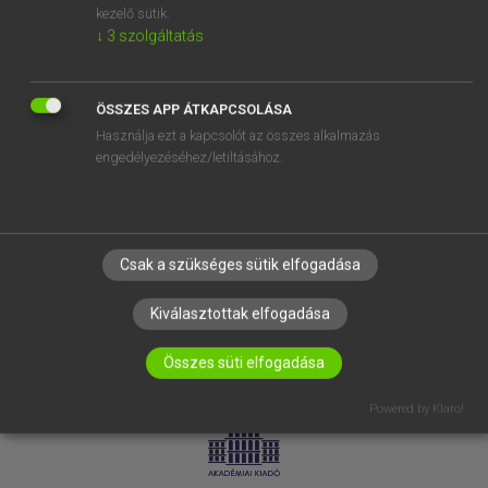
kezelő sütik.
↓
3
szolgáltatás
SÚGÓ
RÓLUNK
ELÉRHETŐSÉG
ÖSSZES APP ÁTKAPCSOLÁSA
Használja ezt a kapcsolót az összes alkalmazás
SÜTI BEÁLLÍTÁSOK
engedélyezéséhez/letiltásához.
IRATKOZZ FEL HÍRLEVELÜNKRE!
Csak a szükséges sütik elfogadása
Kiválasztottak elfogadása
Összes süti elfogadása
LICENCSZERZŐDÉS
ADATVÉDELEM
Powered by Klaro!