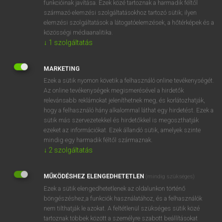
funkcióinak javítása. Ezek közé tartoznak a harmadik féltől
származó elemzési szolgáltatásokhoz tartozó sütik; ilyen
elemzési szolgáltatások a látogatóelemzések, a hőtérképek és a
OOOOPS!
közösségi médiaanalitika.
↓
1
szolgáltatás
Úgy látszik, a keresett oldal nem található!
MARKETING
Ezek a sütik nyomon követik a felhasználó online tevékenységét.
Az online tevékenységek megismerésével a hirdetők
relevánsabb reklámokat jeleníthetnek meg, és korlátozhatják,
hogy a felhasználó hány alkalommal láthat egy hirdetést. Ezek a
SZOTAR.NET APPLIKÁCIÓ
sütik más szervezetekkel és hirdetőkkel is megoszthatják
MICROSOFT OFFICE BŐVÍTMÉNY
ezeket az információkat. Ezek állandó sütik, amelyek szinte
BEÉPÜLŐ SZÓTÁRMODUL
mindig egy harmadik féltől származnak.
ONLINE NYELVVIZSGA
↓
2
szolgáltatás
MŰKÖDÉSHEZ ELENGEDHETETLEN
(mindig szükséges)
EGYÉNI FELHASZNÁLÓKNAK
Ezek a sütik elengedhetetlenek az oldalunkon történő
TANULÓKNAK
böngészéshez,a funkciók használatához, és a felhasználók
OKTATÁSI INTÉZMÉNYEKNEK
nem tilthatják le azokat. A feltétlenül szükséges sütik közé
VÁLLALATI MEGOLDÁSOK
tartoznak többek között a személyre szabott beállításokat