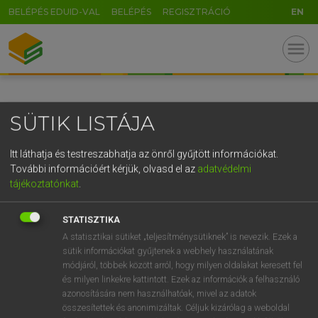
BELÉPÉS EDUID-VAL
BELÉPÉS
REGISZTRÁCIÓ
EN
GR
menu
5
6
7
8
9
ö
ü
ó
r
t
z
u
i
o
p
ő
ú
SÜTIK LISTÁJA
g
h
j
k
l
é
á
ű
Ω
v
b
n
m
,
.
-
AltGr
Itt láthatja és testreszabhatja az önről gyűjtött információkat.
További információért kérjük, olvasd el az
adatvédelmi
tájékoztatónkat
.
STATISZTIKA
A statisztikai sütiket „teljesítménysütiknek” is nevezik. Ezek a
sütik információkat gyűjtenek a webhely használatának
módjáról, többek között arról, hogy milyen oldalakat keresett fel
és milyen linkekre kattintott. Ezek az információk a felhasználó
azonosítására nem használhatóak, mivel az adatok
összesítettek és anonimizáltak. Céljuk kizárólag a weboldal