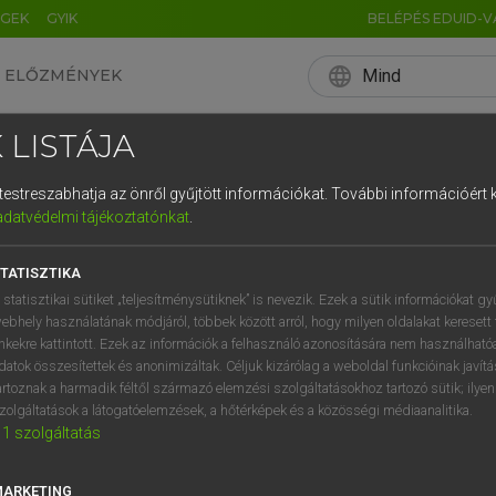
ÉGEK
GYIK
BELÉPÉS EDUID-V
language
Mind
ELŐZMÉNYEK
EN
HU
DE
CN
FR
ES
IT
NL
RU
 LISTÁJA
0
1
2
3
4
és testreszabhatja az önről gyűjtött információkat.
További információért k
q
w
e
adatvédelmi tájékoztatónkat
.
a
s
d
f
TATISZTIKA
í
y
x
c
 statisztikai sütiket „teljesítménysütiknek” is nevezik. Ezek a sütik információkat gy
ebhely használatának módjáról, többek között arról, hogy milyen oldalakat keresett 
inkekre kattintott. Ezek az információk a felhasználó azonosítására nem használható
datok összesítettek és anonimizáltak. Céljuk kizárólag a weboldal funkcióinak javít
artoznak a harmadik féltől származó elemzési szolgáltatásokhoz tartozó sütik; ilye
zolgáltatások a látogatóelemzések, a hőtérképek és a közösségi médiaanalitika.
1
szolgáltatás
MARKETING