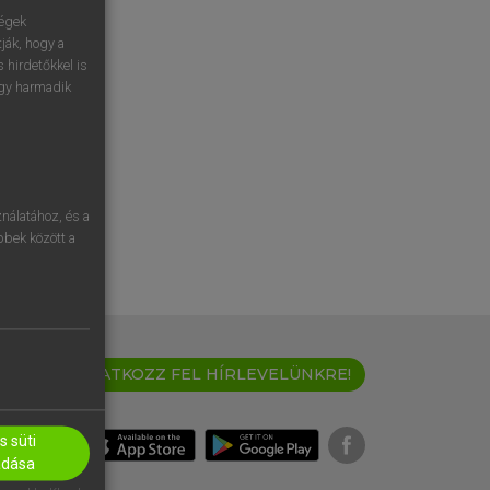
ségek
ják, hogy a
 hirdetőkkel is
egy harmadik
nálatához, és a
öbbek között a
IRATKOZZ FEL HÍRLEVELÜNKRE!
 süti
adása