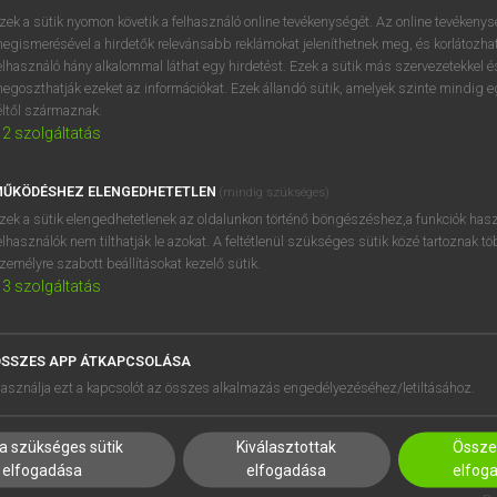
zek a sütik nyomon követik a felhasználó online tevékenységét. Az online tevékeny
egismerésével a hirdetők relevánsabb reklámokat jeleníthetnek meg, és korlátozhat
elhasználó hány alkalommal láthat egy hirdetést. Ezek a sütik más szervezetekkel és
OOOOPS!
egoszthatják ezeket az információkat. Ezek állandó sütik, amelyek szinte mindig 
éltől származnak.
2
szolgáltatás
Úgy látszik, a keresett oldal nem található!
ŰKÖDÉSHEZ ELENGEDHETETLEN
(mindig szükséges)
zek a sütik elengedhetetlenek az oldalunkon történő böngészéshez,a funkciók hasz
elhasználók nem tilthatják le azokat. A feltétlenül szükséges sütik közé tartoznak t
zemélyre szabott beállításokat kezelő sütik.
3
szolgáltatás
SSZES APP ÁTKAPCSOLÁSA
HASZNÁLÓKNAK
SÚGÓ
asználja ezt a kapcsolót az összes alkalmazás engedélyezéséhez/letiltásához.
K
RÓLUNK
NTÉZMÉNYEKNEK
ELÉRHETŐSÉG
a szükséges sütik
Kiválasztottak
Összes
MEGOLDÁSOK
SÜTI BEÁLLÍTÁSOK
elfogadása
elfogadása
elfog