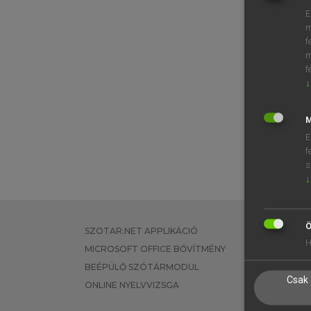
E
m
f
m
f
↓
M
E
f
s
↓
Ö
SZOTAR.NET APPLIKÁCIÓ
EGYÉNI FEL
H
MICROSOFT OFFICE BŐVÍTMÉNY
TANULÓKNA
BEÉPÜLŐ SZÓTÁRMODUL
OKTATÁSI I
Csak 
ONLINE NYELVVIZSGA
VÁLLALATI 