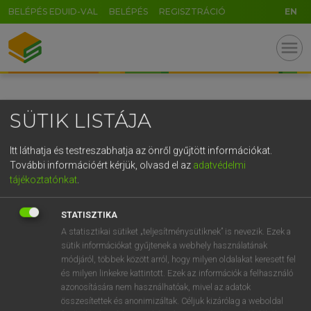
BELÉPÉS EDUID-VAL
BELÉPÉS
REGISZTRÁCIÓ
EN
GR
menu
5
6
7
8
9
ö
ü
ó
r
t
z
u
i
o
p
ő
ú
SÜTIK LISTÁJA
g
h
j
k
l
é
á
ű
Ω
v
b
n
m
,
.
-
AltGr
Itt láthatja és testreszabhatja az önről gyűjtött információkat.
További információért kérjük, olvasd el az
adatvédelmi
tájékoztatónkat
.
STATISZTIKA
A statisztikai sütiket „teljesítménysütiknek” is nevezik. Ezek a
sütik információkat gyűjtenek a webhely használatának
módjáról, többek között arról, hogy milyen oldalakat keresett fel
és milyen linkekre kattintott. Ezek az információk a felhasználó
azonosítására nem használhatóak, mivel az adatok
összesítettek és anonimizáltak. Céljuk kizárólag a weboldal