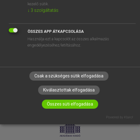
kezelő sütik.
↓
3
szolgáltatás
SÚGÓ
RÓLUNK
ELÉRHETŐSÉG
ÖSSZES APP ÁTKAPCSOLÁSA
Használja ezt a kapcsolót az összes alkalmazás
SÜTI BEÁLLÍTÁSOK
engedélyezéséhez/letiltásához.
IRATKOZZ FEL HÍRLEVELÜNKRE!
Csak a szükséges sütik elfogadása
Kiválasztottak elfogadása
Összes süti elfogadása
LICENCSZERZŐDÉS
ADATVÉDELEM
Powered by Klaro!