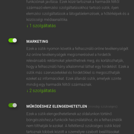
funkcióinak javítása. Ezek közé tartoznak a harmadik féltől
származó elemzési szolgáltatásokhoz tartozó sütik; ilyen
elemzési szolgáltatások a látogatóelemzések, a hőtérképek és a
OOOOPS!
közösségi médiaanalitika.
↓
1
szolgáltatás
Úgy látszik, a keresett oldal nem található!
MARKETING
Ezek a sütik nyomon követik a felhasználó online tevékenységét.
Az online tevékenységek megismerésével a hirdetők
relevánsabb reklámokat jeleníthetnek meg, és korlátozhatják,
hogy a felhasználó hány alkalommal láthat egy hirdetést. Ezek a
SZOTAR.NET APPLIKÁCIÓ
sütik más szervezetekkel és hirdetőkkel is megoszthatják
MICROSOFT OFFICE BŐVÍTMÉNY
ezeket az információkat. Ezek állandó sütik, amelyek szinte
BEÉPÜLŐ SZÓTÁRMODUL
mindig egy harmadik féltől származnak.
ONLINE NYELVVIZSGA
↓
2
szolgáltatás
MŰKÖDÉSHEZ ELENGEDHETETLEN
(mindig szükséges)
EGYÉNI FELHASZNÁLÓKNAK
Ezek a sütik elengedhetetlenek az oldalunkon történő
TANULÓKNAK
böngészéshez,a funkciók használatához, és a felhasználók
OKTATÁSI INTÉZMÉNYEKNEK
nem tilthatják le azokat. A feltétlenül szükséges sütik közé
VÁLLALATI MEGOLDÁSOK
tartoznak többek között a személyre szabott beállításokat