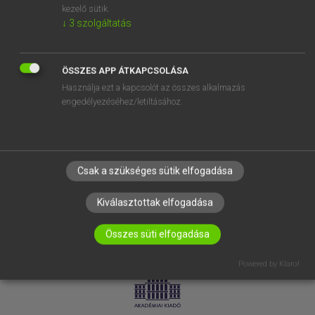
kezelő sütik.
↓
3
szolgáltatás
SÚGÓ
RÓLUNK
ELÉRHETŐSÉG
ÖSSZES APP ÁTKAPCSOLÁSA
Használja ezt a kapcsolót az összes alkalmazás
SÜTI BEÁLLÍTÁSOK
engedélyezéséhez/letiltásához.
IRATKOZZ FEL HÍRLEVELÜNKRE!
Csak a szükséges sütik elfogadása
Kiválasztottak elfogadása
Összes süti elfogadása
LICENCSZERZŐDÉS
ADATVÉDELEM
Powered by Klaro!