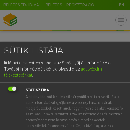
BELÉPÉS EDUID-VAL
BELÉPÉS
REGISZTRÁCIÓ
EN
GR
menu
5
6
7
8
9
ö
ü
ó
r
t
z
u
i
o
p
ő
ú
SÜTIK LISTÁJA
g
h
j
k
l
é
á
ű
Ω
v
b
n
m
,
.
-
AltGr
Itt láthatja és testreszabhatja az önről gyűjtött információkat.
További információért kérjük, olvasd el az
adatvédelmi
tájékoztatónkat
.
STATISZTIKA
A statisztikai sütiket „teljesítménysütiknek” is nevezik. Ezek a
sütik információkat gyűjtenek a webhely használatának
módjáról, többek között arról, hogy milyen oldalakat keresett fel
és milyen linkekre kattintott. Ezek az információk a felhasználó
azonosítására nem használhatóak, mivel az adatok
összesítettek és anonimizáltak. Céljuk kizárólag a weboldal