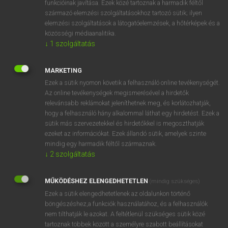
funkcióinak javítása. Ezek közé tartoznak a harmadik féltől
származó elemzési szolgáltatásokhoz tartozó sütik; ilyen
elemzési szolgáltatások a látogatóelemzések, a hőtérképek és a
OOOOPS!
közösségi médiaanalitika.
↓
1
szolgáltatás
Úgy látszik, a keresett oldal nem található!
MARKETING
Ezek a sütik nyomon követik a felhasználó online tevékenységét.
Az online tevékenységek megismerésével a hirdetők
relevánsabb reklámokat jeleníthetnek meg, és korlátozhatják,
hogy a felhasználó hány alkalommal láthat egy hirdetést. Ezek a
SZOTAR.NET APPLIKÁCIÓ
sütik más szervezetekkel és hirdetőkkel is megoszthatják
MICROSOFT OFFICE BŐVÍTMÉNY
ezeket az információkat. Ezek állandó sütik, amelyek szinte
BEÉPÜLŐ SZÓTÁRMODUL
mindig egy harmadik féltől származnak.
ONLINE NYELVVIZSGA
↓
2
szolgáltatás
MŰKÖDÉSHEZ ELENGEDHETETLEN
(mindig szükséges)
EGYÉNI FELHASZNÁLÓKNAK
Ezek a sütik elengedhetetlenek az oldalunkon történő
TANULÓKNAK
böngészéshez,a funkciók használatához, és a felhasználók
OKTATÁSI INTÉZMÉNYEKNEK
nem tilthatják le azokat. A feltétlenül szükséges sütik közé
VÁLLALATI MEGOLDÁSOK
tartoznak többek között a személyre szabott beállításokat