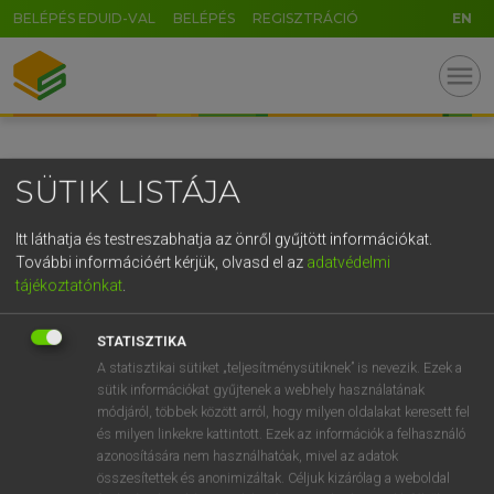
BELÉPÉS EDUID-VAL
BELÉPÉS
REGISZTRÁCIÓ
EN
GR
menu
5
6
7
8
9
ö
ü
ó
r
t
z
u
i
o
p
ő
ú
SÜTIK LISTÁJA
g
h
j
k
l
é
á
ű
Ω
v
b
n
m
,
.
-
AltGr
Itt láthatja és testreszabhatja az önről gyűjtött információkat.
További információért kérjük, olvasd el az
adatvédelmi
tájékoztatónkat
.
STATISZTIKA
A statisztikai sütiket „teljesítménysütiknek” is nevezik. Ezek a
sütik információkat gyűjtenek a webhely használatának
módjáról, többek között arról, hogy milyen oldalakat keresett fel
és milyen linkekre kattintott. Ezek az információk a felhasználó
azonosítására nem használhatóak, mivel az adatok
összesítettek és anonimizáltak. Céljuk kizárólag a weboldal