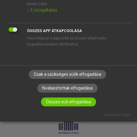
kezelő sütik.
↓
3
szolgáltatás
SÚGÓ
RÓLUNK
ELÉRHETŐSÉG
ÖSSZES APP ÁTKAPCSOLÁSA
Használja ezt a kapcsolót az összes alkalmazás
SÜTI BEÁLLÍTÁSOK
engedélyezéséhez/letiltásához.
IRATKOZZ FEL HÍRLEVELÜNKRE!
Csak a szükséges sütik elfogadása
Kiválasztottak elfogadása
Összes süti elfogadása
LICENCSZERZŐDÉS
ADATVÉDELEM
Powered by Klaro!