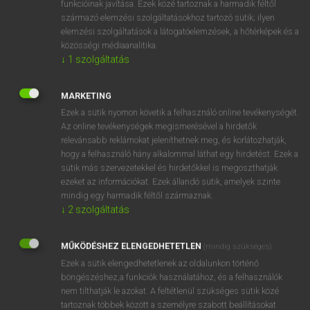
funkcióinak javítása. Ezek közé tartoznak a harmadik féltől
származó elemzési szolgáltatásokhoz tartozó sütik; ilyen
elemzési szolgáltatások a látogatóelemzések, a hőtérképek és a
OOOOPS!
közösségi médiaanalitika.
↓
1
szolgáltatás
Úgy látszik, a keresett oldal nem található!
MARKETING
Ezek a sütik nyomon követik a felhasználó online tevékenységét.
Az online tevékenységek megismerésével a hirdetők
relevánsabb reklámokat jeleníthetnek meg, és korlátozhatják,
hogy a felhasználó hány alkalommal láthat egy hirdetést. Ezek a
SZOTAR.NET APPLIKÁCIÓ
sütik más szervezetekkel és hirdetőkkel is megoszthatják
MICROSOFT OFFICE BŐVÍTMÉNY
ezeket az információkat. Ezek állandó sütik, amelyek szinte
BEÉPÜLŐ SZÓTÁRMODUL
mindig egy harmadik féltől származnak.
ONLINE NYELVVIZSGA
↓
2
szolgáltatás
MŰKÖDÉSHEZ ELENGEDHETETLEN
(mindig szükséges)
EGYÉNI FELHASZNÁLÓKNAK
Ezek a sütik elengedhetetlenek az oldalunkon történő
TANULÓKNAK
böngészéshez,a funkciók használatához, és a felhasználók
OKTATÁSI INTÉZMÉNYEKNEK
nem tilthatják le azokat. A feltétlenül szükséges sütik közé
VÁLLALATI MEGOLDÁSOK
tartoznak többek között a személyre szabott beállításokat