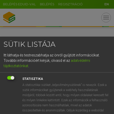
BELÉPÉS EDUID-VAL
BELÉPÉS
REGISZTRÁCIÓ
EN
GR
menu
5
6
7
8
9
ö
ü
ó
r
t
z
u
i
o
p
ő
ú
SÜTIK LISTÁJA
g
h
j
k
l
é
á
ű
Ω
v
b
n
m
,
.
-
AltGr
Itt láthatja és testreszabhatja az önről gyűjtött információkat.
További információért kérjük, olvasd el az
adatvédelmi
tájékoztatónkat
.
STATISZTIKA
A statisztikai sütiket „teljesítménysütiknek” is nevezik. Ezek a
sütik információkat gyűjtenek a webhely használatának
módjáról, többek között arról, hogy milyen oldalakat keresett fel
és milyen linkekre kattintott. Ezek az információk a felhasználó
azonosítására nem használhatóak, mivel az adatok
összesítettek és anonimizáltak. Céljuk kizárólag a weboldal