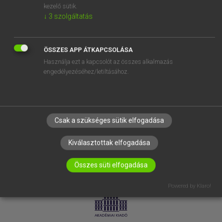
kezelő sütik.
↓
3
szolgáltatás
SÚGÓ
RÓLUNK
ELÉRHETŐSÉG
ÖSSZES APP ÁTKAPCSOLÁSA
Használja ezt a kapcsolót az összes alkalmazás
SÜTI BEÁLLÍTÁSOK
engedélyezéséhez/letiltásához.
IRATKOZZ FEL HÍRLEVELÜNKRE!
Csak a szükséges sütik elfogadása
Kiválasztottak elfogadása
Összes süti elfogadása
LICENCSZERZŐDÉS
ADATVÉDELEM
Powered by Klaro!