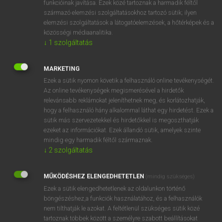
funkcióinak javítása. Ezek közé tartoznak a harmadik féltől
származó elemzési szolgáltatásokhoz tartozó sütik; ilyen
elemzési szolgáltatások a látogatóelemzések, a hőtérképek és a
OOOOPS!
közösségi médiaanalitika.
↓
1
szolgáltatás
Úgy látszik, a keresett oldal nem található!
MARKETING
Ezek a sütik nyomon követik a felhasználó online tevékenységét.
Az online tevékenységek megismerésével a hirdetők
relevánsabb reklámokat jeleníthetnek meg, és korlátozhatják,
hogy a felhasználó hány alkalommal láthat egy hirdetést. Ezek a
SZOTAR.NET APPLIKÁCIÓ
sütik más szervezetekkel és hirdetőkkel is megoszthatják
MICROSOFT OFFICE BŐVÍTMÉNY
ezeket az információkat. Ezek állandó sütik, amelyek szinte
BEÉPÜLŐ SZÓTÁRMODUL
mindig egy harmadik féltől származnak.
ONLINE NYELVVIZSGA
↓
2
szolgáltatás
MŰKÖDÉSHEZ ELENGEDHETETLEN
(mindig szükséges)
EGYÉNI FELHASZNÁLÓKNAK
Ezek a sütik elengedhetetlenek az oldalunkon történő
TANULÓKNAK
böngészéshez,a funkciók használatához, és a felhasználók
OKTATÁSI INTÉZMÉNYEKNEK
nem tilthatják le azokat. A feltétlenül szükséges sütik közé
VÁLLALATI MEGOLDÁSOK
tartoznak többek között a személyre szabott beállításokat