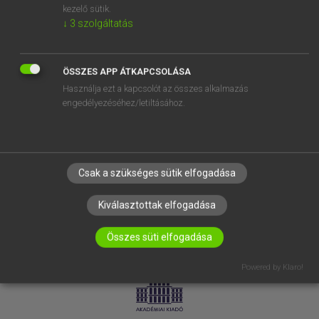
kezelő sütik.
↓
3
szolgáltatás
SÚGÓ
RÓLUNK
ELÉRHETŐSÉG
ÖSSZES APP ÁTKAPCSOLÁSA
Használja ezt a kapcsolót az összes alkalmazás
SÜTI BEÁLLÍTÁSOK
engedélyezéséhez/letiltásához.
IRATKOZZ FEL HÍRLEVELÜNKRE!
Csak a szükséges sütik elfogadása
Kiválasztottak elfogadása
Összes süti elfogadása
LICENCSZERZŐDÉS
ADATVÉDELEM
Powered by Klaro!