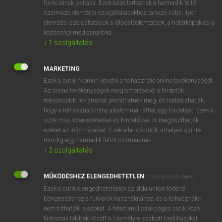
funkcióinak javítása. Ezek közé tartoznak a harmadik féltől
származó elemzési szolgáltatásokhoz tartozó sütik; ilyen
elemzési szolgáltatások a látogatóelemzések, a hőtérképek és a
OOOOPS!
közösségi médiaanalitika.
↓
1
szolgáltatás
Úgy látszik, a keresett oldal nem található!
MARKETING
Ezek a sütik nyomon követik a felhasználó online tevékenységét.
Az online tevékenységek megismerésével a hirdetők
relevánsabb reklámokat jeleníthetnek meg, és korlátozhatják,
hogy a felhasználó hány alkalommal láthat egy hirdetést. Ezek a
SZOTAR.NET APPLIKÁCIÓ
sütik más szervezetekkel és hirdetőkkel is megoszthatják
MICROSOFT OFFICE BŐVÍTMÉNY
ezeket az információkat. Ezek állandó sütik, amelyek szinte
BEÉPÜLŐ SZÓTÁRMODUL
mindig egy harmadik féltől származnak.
ONLINE NYELVVIZSGA
↓
2
szolgáltatás
MŰKÖDÉSHEZ ELENGEDHETETLEN
(mindig szükséges)
EGYÉNI FELHASZNÁLÓKNAK
Ezek a sütik elengedhetetlenek az oldalunkon történő
TANULÓKNAK
böngészéshez,a funkciók használatához, és a felhasználók
OKTATÁSI INTÉZMÉNYEKNEK
nem tilthatják le azokat. A feltétlenül szükséges sütik közé
VÁLLALATI MEGOLDÁSOK
tartoznak többek között a személyre szabott beállításokat