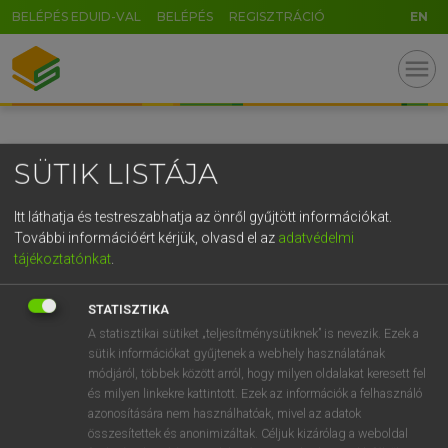
BELÉPÉS EDUID-VAL
BELÉPÉS
REGISZTRÁCIÓ
EN
GR
menu
5
6
7
8
9
ö
ü
ó
r
t
z
u
i
o
p
ő
ú
SÜTIK LISTÁJA
g
h
j
k
l
é
á
ű
Ω
v
b
n
m
,
.
-
AltGr
Itt láthatja és testreszabhatja az önről gyűjtött információkat.
További információért kérjük, olvasd el az
adatvédelmi
tájékoztatónkat
.
STATISZTIKA
A statisztikai sütiket „teljesítménysütiknek” is nevezik. Ezek a
sütik információkat gyűjtenek a webhely használatának
módjáról, többek között arról, hogy milyen oldalakat keresett fel
és milyen linkekre kattintott. Ezek az információk a felhasználó
azonosítására nem használhatóak, mivel az adatok
összesítettek és anonimizáltak. Céljuk kizárólag a weboldal