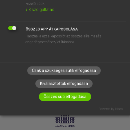
kezelő sütik.
↓
3
szolgáltatás
SÚGÓ
RÓLUNK
ELÉRHETŐSÉG
ÖSSZES APP ÁTKAPCSOLÁSA
Használja ezt a kapcsolót az összes alkalmazás
SÜTI BEÁLLÍTÁSOK
engedélyezéséhez/letiltásához.
IRATKOZZ FEL HÍRLEVELÜNKRE!
Csak a szükséges sütik elfogadása
Kiválasztottak elfogadása
Összes süti elfogadása
LICENCSZERZŐDÉS
ADATVÉDELEM
Powered by Klaro!