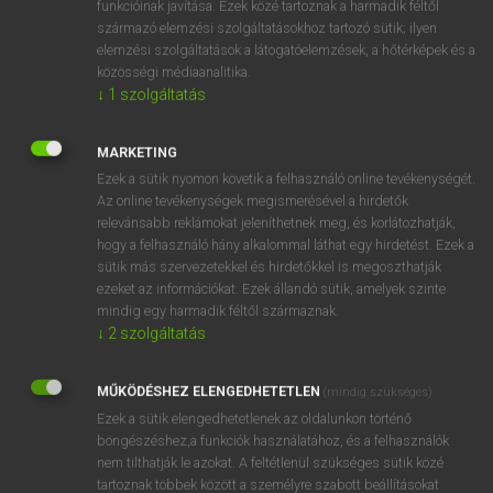
funkcióinak javítása. Ezek közé tartoznak a harmadik féltől
származó elemzési szolgáltatásokhoz tartozó sütik; ilyen
elemzési szolgáltatások a látogatóelemzések, a hőtérképek és a
OOOOPS!
közösségi médiaanalitika.
↓
1
szolgáltatás
Úgy látszik, a keresett oldal nem található!
MARKETING
Ezek a sütik nyomon követik a felhasználó online tevékenységét.
Az online tevékenységek megismerésével a hirdetők
relevánsabb reklámokat jeleníthetnek meg, és korlátozhatják,
hogy a felhasználó hány alkalommal láthat egy hirdetést. Ezek a
SZOTAR.NET APPLIKÁCIÓ
sütik más szervezetekkel és hirdetőkkel is megoszthatják
MICROSOFT OFFICE BŐVÍTMÉNY
ezeket az információkat. Ezek állandó sütik, amelyek szinte
BEÉPÜLŐ SZÓTÁRMODUL
mindig egy harmadik féltől származnak.
ONLINE NYELVVIZSGA
↓
2
szolgáltatás
MŰKÖDÉSHEZ ELENGEDHETETLEN
(mindig szükséges)
EGYÉNI FELHASZNÁLÓKNAK
Ezek a sütik elengedhetetlenek az oldalunkon történő
TANULÓKNAK
böngészéshez,a funkciók használatához, és a felhasználók
OKTATÁSI INTÉZMÉNYEKNEK
nem tilthatják le azokat. A feltétlenül szükséges sütik közé
VÁLLALATI MEGOLDÁSOK
tartoznak többek között a személyre szabott beállításokat