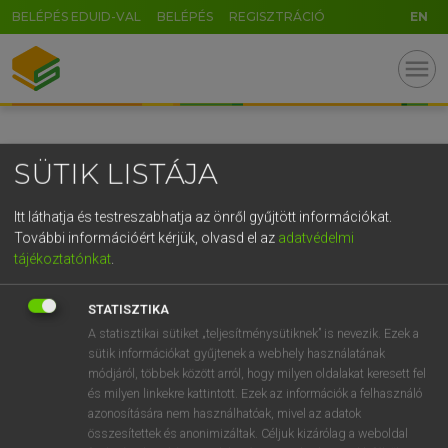
BELÉPÉS EDUID-VAL
BELÉPÉS
REGISZTRÁCIÓ
EN
GR
menu
5
6
7
8
9
ö
ü
ó
r
t
z
u
i
o
p
ő
ú
SÜTIK LISTÁJA
g
h
j
k
l
é
á
ű
Ω
v
b
n
m
,
.
-
AltGr
Itt láthatja és testreszabhatja az önről gyűjtött információkat.
További információért kérjük, olvasd el az
adatvédelmi
tájékoztatónkat
.
STATISZTIKA
A statisztikai sütiket „teljesítménysütiknek” is nevezik. Ezek a
sütik információkat gyűjtenek a webhely használatának
módjáról, többek között arról, hogy milyen oldalakat keresett fel
és milyen linkekre kattintott. Ezek az információk a felhasználó
azonosítására nem használhatóak, mivel az adatok
összesítettek és anonimizáltak. Céljuk kizárólag a weboldal