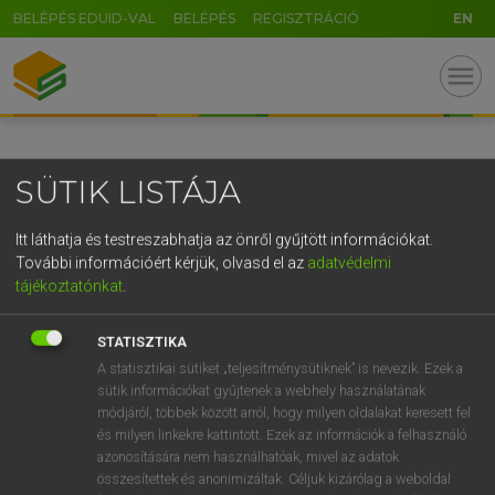
BELÉPÉS EDUID-VAL
BELÉPÉS
REGISZTRÁCIÓ
EN
GR
menu
5
6
7
8
9
ö
ü
ó
r
t
z
u
i
o
p
ő
ú
SÜTIK LISTÁJA
g
h
j
k
l
é
á
ű
Ω
v
b
n
m
,
.
-
AltGr
Itt láthatja és testreszabhatja az önről gyűjtött információkat.
További információért kérjük, olvasd el az
adatvédelmi
tájékoztatónkat
.
STATISZTIKA
A statisztikai sütiket „teljesítménysütiknek” is nevezik. Ezek a
sütik információkat gyűjtenek a webhely használatának
módjáról, többek között arról, hogy milyen oldalakat keresett fel
és milyen linkekre kattintott. Ezek az információk a felhasználó
azonosítására nem használhatóak, mivel az adatok
összesítettek és anonimizáltak. Céljuk kizárólag a weboldal