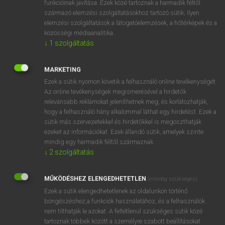
funkcióinak javítása. Ezek közé tartoznak a harmadik féltől
származó elemzési szolgáltatásokhoz tartozó sütik; ilyen
elemzési szolgáltatások a látogatóelemzések, a hőtérképek és a
OOOOPS!
közösségi médiaanalitika.
↓
1
szolgáltatás
Úgy látszik, a keresett oldal nem található!
MARKETING
Ezek a sütik nyomon követik a felhasználó online tevékenységét.
Az online tevékenységek megismerésével a hirdetők
relevánsabb reklámokat jeleníthetnek meg, és korlátozhatják,
hogy a felhasználó hány alkalommal láthat egy hirdetést. Ezek a
SZOTAR.NET APPLIKÁCIÓ
sütik más szervezetekkel és hirdetőkkel is megoszthatják
MICROSOFT OFFICE BŐVÍTMÉNY
ezeket az információkat. Ezek állandó sütik, amelyek szinte
BEÉPÜLŐ SZÓTÁRMODUL
mindig egy harmadik féltől származnak.
ONLINE NYELVVIZSGA
↓
2
szolgáltatás
MŰKÖDÉSHEZ ELENGEDHETETLEN
(mindig szükséges)
EGYÉNI FELHASZNÁLÓKNAK
Ezek a sütik elengedhetetlenek az oldalunkon történő
TANULÓKNAK
böngészéshez,a funkciók használatához, és a felhasználók
OKTATÁSI INTÉZMÉNYEKNEK
nem tilthatják le azokat. A feltétlenül szükséges sütik közé
VÁLLALATI MEGOLDÁSOK
tartoznak többek között a személyre szabott beállításokat