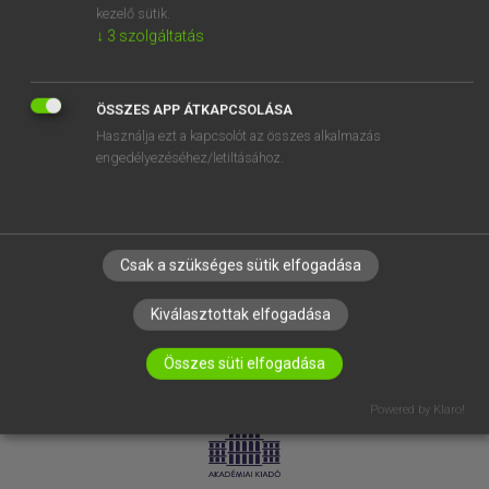
kezelő sütik.
↓
3
szolgáltatás
SÚGÓ
RÓLUNK
ELÉRHETŐSÉG
ÖSSZES APP ÁTKAPCSOLÁSA
Használja ezt a kapcsolót az összes alkalmazás
SÜTI BEÁLLÍTÁSOK
engedélyezéséhez/letiltásához.
IRATKOZZ FEL HÍRLEVELÜNKRE!
Csak a szükséges sütik elfogadása
Kiválasztottak elfogadása
Összes süti elfogadása
LICENCSZERZŐDÉS
ADATVÉDELEM
Powered by Klaro!