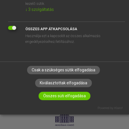
kezelő sütik.
↓
3
szolgáltatás
SÚGÓ
RÓLUNK
ELÉRHETŐSÉG
ÖSSZES APP ÁTKAPCSOLÁSA
Használja ezt a kapcsolót az összes alkalmazás
SÜTI BEÁLLÍTÁSOK
engedélyezéséhez/letiltásához.
IRATKOZZ FEL HÍRLEVELÜNKRE!
Csak a szükséges sütik elfogadása
Kiválasztottak elfogadása
Összes süti elfogadása
LICENCSZERZŐDÉS
ADATVÉDELEM
Powered by Klaro!