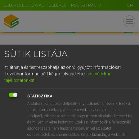
BELÉPÉS EDUID-VAL
BELÉPÉS
REGISZTRÁCIÓ
EN
GR
menu
5
6
7
8
9
ö
ü
ó
r
t
z
u
i
o
p
ő
ú
SÜTIK LISTÁJA
g
h
j
k
l
é
á
ű
Ω
v
b
n
m
,
.
-
AltGr
Itt láthatja és testreszabhatja az önről gyűjtött információkat.
További információért kérjük, olvasd el az
adatvédelmi
tájékoztatónkat
.
STATISZTIKA
A statisztikai sütiket „teljesítménysütiknek” is nevezik. Ezek a
sütik információkat gyűjtenek a webhely használatának
módjáról, többek között arról, hogy milyen oldalakat keresett fel
és milyen linkekre kattintott. Ezek az információk a felhasználó
azonosítására nem használhatóak, mivel az adatok
összesítettek és anonimizáltak. Céljuk kizárólag a weboldal