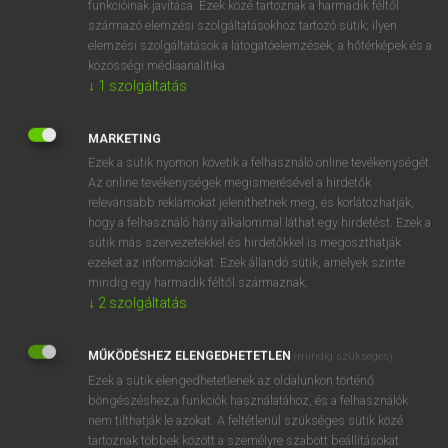
funkcióinak javítása. Ezek közé tartoznak a harmadik féltől
származó elemzési szolgáltatásokhoz tartozó sütik; ilyen
elemzési szolgáltatások a látogatóelemzések, a hőtérképek és a
OOOOPS!
közösségi médiaanalitika.
↓
1
szolgáltatás
Úgy látszik, a keresett oldal nem található!
MARKETING
Ezek a sütik nyomon követik a felhasználó online tevékenységét.
Az online tevékenységek megismerésével a hirdetők
relevánsabb reklámokat jeleníthetnek meg, és korlátozhatják,
hogy a felhasználó hány alkalommal láthat egy hirdetést. Ezek a
SZOTAR.NET APPLIKÁCIÓ
sütik más szervezetekkel és hirdetőkkel is megoszthatják
MICROSOFT OFFICE BŐVÍTMÉNY
ezeket az információkat. Ezek állandó sütik, amelyek szinte
BEÉPÜLŐ SZÓTÁRMODUL
mindig egy harmadik féltől származnak.
ONLINE NYELVVIZSGA
↓
2
szolgáltatás
MŰKÖDÉSHEZ ELENGEDHETETLEN
(mindig szükséges)
EGYÉNI FELHASZNÁLÓKNAK
Ezek a sütik elengedhetetlenek az oldalunkon történő
TANULÓKNAK
böngészéshez,a funkciók használatához, és a felhasználók
OKTATÁSI INTÉZMÉNYEKNEK
nem tilthatják le azokat. A feltétlenül szükséges sütik közé
VÁLLALATI MEGOLDÁSOK
tartoznak többek között a személyre szabott beállításokat