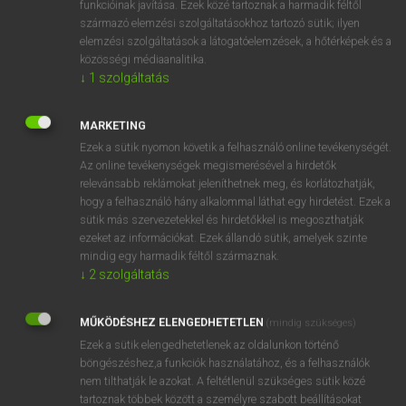
funkcióinak javítása. Ezek közé tartoznak a harmadik féltől
származó elemzési szolgáltatásokhoz tartozó sütik; ilyen
elemzési szolgáltatások a látogatóelemzések, a hőtérképek és a
OOOOPS!
közösségi médiaanalitika.
↓
1
szolgáltatás
Úgy látszik, a keresett oldal nem található!
MARKETING
Ezek a sütik nyomon követik a felhasználó online tevékenységét.
Az online tevékenységek megismerésével a hirdetők
relevánsabb reklámokat jeleníthetnek meg, és korlátozhatják,
hogy a felhasználó hány alkalommal láthat egy hirdetést. Ezek a
SZOTAR.NET APPLIKÁCIÓ
sütik más szervezetekkel és hirdetőkkel is megoszthatják
MICROSOFT OFFICE BŐVÍTMÉNY
ezeket az információkat. Ezek állandó sütik, amelyek szinte
BEÉPÜLŐ SZÓTÁRMODUL
mindig egy harmadik féltől származnak.
ONLINE NYELVVIZSGA
↓
2
szolgáltatás
MŰKÖDÉSHEZ ELENGEDHETETLEN
(mindig szükséges)
EGYÉNI FELHASZNÁLÓKNAK
Ezek a sütik elengedhetetlenek az oldalunkon történő
TANULÓKNAK
böngészéshez,a funkciók használatához, és a felhasználók
OKTATÁSI INTÉZMÉNYEKNEK
nem tilthatják le azokat. A feltétlenül szükséges sütik közé
VÁLLALATI MEGOLDÁSOK
tartoznak többek között a személyre szabott beállításokat