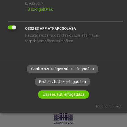
kezelő sütik.
↓
3
szolgáltatás
SÚGÓ
RÓLUNK
ELÉRHETŐSÉG
ÖSSZES APP ÁTKAPCSOLÁSA
Használja ezt a kapcsolót az összes alkalmazás
SÜTI BEÁLLÍTÁSOK
engedélyezéséhez/letiltásához.
IRATKOZZ FEL HÍRLEVELÜNKRE!
Csak a szükséges sütik elfogadása
Kiválasztottak elfogadása
Összes süti elfogadása
LICENCSZERZŐDÉS
ADATVÉDELEM
Powered by Klaro!