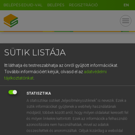
BELÉPÉS EDUID-VAL
BELÉPÉS
REGISZTRÁCIÓ
EN
GR
menu
5
6
7
8
9
ö
ü
ó
r
t
z
u
i
o
p
ő
ú
SÜTIK LISTÁJA
g
h
j
k
l
é
á
ű
Ω
v
b
n
m
,
.
-
AltGr
Itt láthatja és testreszabhatja az önről gyűjtött információkat.
További információért kérjük, olvasd el az
adatvédelmi
tájékoztatónkat
.
STATISZTIKA
A statisztikai sütiket „teljesítménysütiknek” is nevezik. Ezek a
sütik információkat gyűjtenek a webhely használatának
módjáról, többek között arról, hogy milyen oldalakat keresett fel
és milyen linkekre kattintott. Ezek az információk a felhasználó
azonosítására nem használhatóak, mivel az adatok
összesítettek és anonimizáltak. Céljuk kizárólag a weboldal