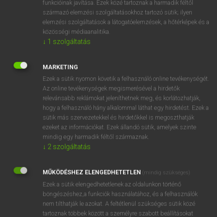
funkcióinak javítása. Ezek közé tartoznak a harmadik féltől
származó elemzési szolgáltatásokhoz tartozó sütik; ilyen
elemzési szolgáltatások a látogatóelemzések, a hőtérképek és a
OOOOPS!
közösségi médiaanalitika.
↓
1
szolgáltatás
Úgy látszik, a keresett oldal nem található!
MARKETING
Ezek a sütik nyomon követik a felhasználó online tevékenységét.
Az online tevékenységek megismerésével a hirdetők
relevánsabb reklámokat jeleníthetnek meg, és korlátozhatják,
hogy a felhasználó hány alkalommal láthat egy hirdetést. Ezek a
SZOTAR.NET APPLIKÁCIÓ
sütik más szervezetekkel és hirdetőkkel is megoszthatják
MICROSOFT OFFICE BŐVÍTMÉNY
ezeket az információkat. Ezek állandó sütik, amelyek szinte
BEÉPÜLŐ SZÓTÁRMODUL
mindig egy harmadik féltől származnak.
ONLINE NYELVVIZSGA
↓
2
szolgáltatás
MŰKÖDÉSHEZ ELENGEDHETETLEN
(mindig szükséges)
EGYÉNI FELHASZNÁLÓKNAK
Ezek a sütik elengedhetetlenek az oldalunkon történő
TANULÓKNAK
böngészéshez,a funkciók használatához, és a felhasználók
OKTATÁSI INTÉZMÉNYEKNEK
nem tilthatják le azokat. A feltétlenül szükséges sütik közé
VÁLLALATI MEGOLDÁSOK
tartoznak többek között a személyre szabott beállításokat