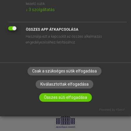
kezelő sütik.
↓
3
szolgáltatás
SÚGÓ
RÓLUNK
ELÉRHETŐSÉG
ÖSSZES APP ÁTKAPCSOLÁSA
Használja ezt a kapcsolót az összes alkalmazás
SÜTI BEÁLLÍTÁSOK
engedélyezéséhez/letiltásához.
IRATKOZZ FEL HÍRLEVELÜNKRE!
Csak a szükséges sütik elfogadása
Kiválasztottak elfogadása
Összes süti elfogadása
LICENCSZERZŐDÉS
ADATVÉDELEM
Powered by Klaro!