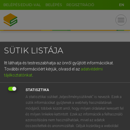
BELÉPÉS EDUID-VAL
BELÉPÉS
REGISZTRÁCIÓ
EN
GR
menu
5
6
7
8
9
ö
ü
ó
r
t
z
u
i
o
p
ő
ú
SÜTIK LISTÁJA
g
h
j
k
l
é
á
ű
Ω
v
b
n
m
,
.
-
AltGr
Itt láthatja és testreszabhatja az önről gyűjtött információkat.
További információért kérjük, olvasd el az
adatvédelmi
tájékoztatónkat
.
STATISZTIKA
A statisztikai sütiket „teljesítménysütiknek” is nevezik. Ezek a
sütik információkat gyűjtenek a webhely használatának
módjáról, többek között arról, hogy milyen oldalakat keresett fel
és milyen linkekre kattintott. Ezek az információk a felhasználó
azonosítására nem használhatóak, mivel az adatok
összesítettek és anonimizáltak. Céljuk kizárólag a weboldal