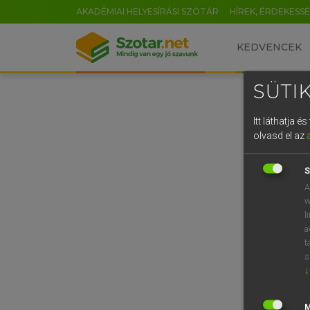
AKADÉMIAI HELYESÍRÁSI SZÓTÁR
HÍREK, ÉRDEKESS
KEDVENCEK
SÜTIK
Itt láthatja 
olvasd el az
S
A
w
l
a
t
s
↓