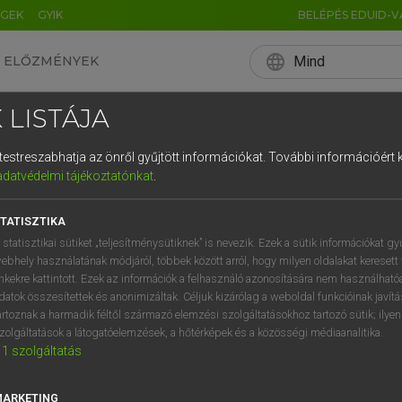
ÉGEK
GYIK
BELÉPÉS EDUID-V
language
Mind
ELŐZMÉNYEK
EN
HU
DE
CN
FR
ES
IT
NL
RU
 LISTÁJA
0
1
2
3
4
és testreszabhatja az önről gyűjtött információkat.
További információért k
q
w
e
adatvédelmi tájékoztatónkat
.
a
s
d
f
TATISZTIKA
í
y
x
c
 statisztikai sütiket „teljesítménysütiknek” is nevezik. Ezek a sütik információkat gy
ebhely használatának módjáról, többek között arról, hogy milyen oldalakat keresett 
inkekre kattintott. Ezek az információk a felhasználó azonosítására nem használható
datok összesítettek és anonimizáltak. Céljuk kizárólag a weboldal funkcióinak javít
artoznak a harmadik féltől származó elemzési szolgáltatásokhoz tartozó sütik; ilye
zolgáltatások a látogatóelemzések, a hőtérképek és a közösségi médiaanalitika.
1
szolgáltatás
MARKETING