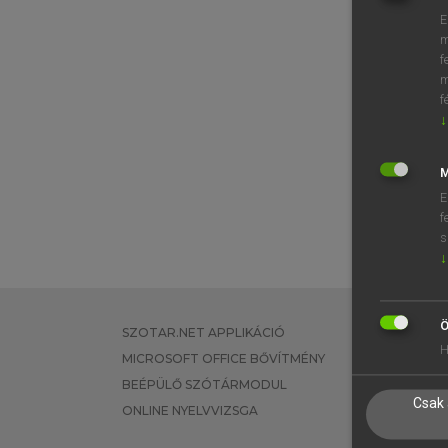
E
m
f
m
f
↓
M
E
f
s
↓
Ö
SZOTAR.NET APPLIKÁCIÓ
EGYÉNI FEL
H
MICROSOFT OFFICE BŐVÍTMÉNY
TANULÓKNA
BEÉPÜLŐ SZÓTÁRMODUL
OKTATÁSI I
Csak 
ONLINE NYELVVIZSGA
VÁLLALATI 