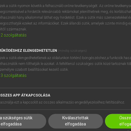
zek a sütik nyomon követik a felhasználó online tevékenységét. Az online tevékeny
egismerésével a hirdetők relevánsabb reklámokat jeleníthetnek meg, és korlátozhat
elhasználó hány alkalommal láthat egy hirdetést. Ezek a sütik más szervezetekkel és
OOOOPS!
egoszthatják ezeket az információkat. Ezek állandó sütik, amelyek szinte mindig 
éltől származnak.
2
szolgáltatás
Úgy látszik, a keresett oldal nem található!
ŰKÖDÉSHEZ ELENGEDHETETLEN
(mindig szükséges)
zek a sütik elengedhetetlenek az oldalunkon történő böngészéshez,a funkciók hasz
elhasználók nem tilthatják le azokat. A feltétlenül szükséges sütik közé tartoznak t
zemélyre szabott beállításokat kezelő sütik.
3
szolgáltatás
SSZES APP ÁTKAPCSOLÁSA
HASZNÁLÓKNAK
SÚGÓ
asználja ezt a kapcsolót az összes alkalmazás engedélyezéséhez/letiltásához.
K
RÓLUNK
NTÉZMÉNYEKNEK
ELÉRHETŐSÉG
a szükséges sütik
Kiválasztottak
Összes
MEGOLDÁSOK
SÜTI BEÁLLÍTÁSOK
elfogadása
elfogadása
elfog