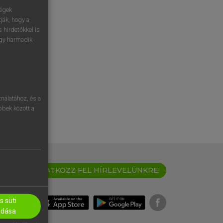
ségek
ják, hogy a
 hirdetőkkel is
egy harmadik
nálatához, és a
öbbek között a
IRATKOZZ FEL HÍRLEVELÜNKRE!
 süti
adása