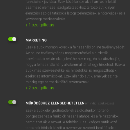
funkcióinak javítása. Ezek közé tartoznak a harmadik féltől
származó elemzési szolgáltatásokhoz tartozó sütik; ilyen
elemzési szolgáltatások a látogatóelemzések, a hőtérképek és a
OOOOPS!
közösségi médiaanalitika.
↓
1
szolgáltatás
Úgy látszik, a keresett oldal nem található!
MARKETING
Ezek a sütik nyomon követik a felhasználó online tevékenységét.
Az online tevékenységek megismerésével a hirdetők
relevánsabb reklámokat jeleníthetnek meg, és korlátozhatják,
hogy a felhasználó hány alkalommal láthat egy hirdetést. Ezek a
SZOTAR.NET APPLIKÁCIÓ
sütik más szervezetekkel és hirdetőkkel is megoszthatják
MICROSOFT OFFICE BŐVÍTMÉNY
ezeket az információkat. Ezek állandó sütik, amelyek szinte
BEÉPÜLŐ SZÓTÁRMODUL
mindig egy harmadik féltől származnak.
ONLINE NYELVVIZSGA
↓
2
szolgáltatás
MŰKÖDÉSHEZ ELENGEDHETETLEN
(mindig szükséges)
EGYÉNI FELHASZNÁLÓKNAK
Ezek a sütik elengedhetetlenek az oldalunkon történő
TANULÓKNAK
böngészéshez,a funkciók használatához, és a felhasználók
OKTATÁSI INTÉZMÉNYEKNEK
nem tilthatják le azokat. A feltétlenül szükséges sütik közé
VÁLLALATI MEGOLDÁSOK
tartoznak többek között a személyre szabott beállításokat