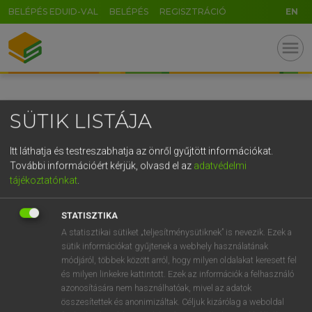
BELÉPÉS EDUID-VAL
BELÉPÉS
REGISZTRÁCIÓ
EN
U
GR
menu
5
6
7
8
9
ö
ü
ó
r
t
z
u
i
o
p
ő
ú
SÜTIK LISTÁJA
g
h
j
k
l
é
á
ű
Ω
c
v
b
n
m
,
.
-
AltGr
Itt láthatja és testreszabhatja az önről gyűjtött információkat.
További információért kérjük, olvasd el az
adatvédelmi
tájékoztatónkat
.
STATISZTIKA
A statisztikai sütiket „teljesítménysütiknek” is nevezik. Ezek a
sütik információkat gyűjtenek a webhely használatának
módjáról, többek között arról, hogy milyen oldalakat keresett fel
és milyen linkekre kattintott. Ezek az információk a felhasználó
azonosítására nem használhatóak, mivel az adatok
összesítettek és anonimizáltak. Céljuk kizárólag a weboldal