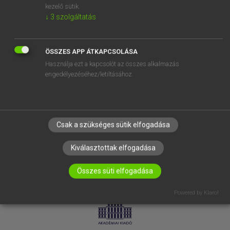
kezelő sütik.
↓
3
szolgáltatás
SÚGÓ
RÓLUNK
ELÉRHETŐSÉG
ÖSSZES APP ÁTKAPCSOLÁSA
Használja ezt a kapcsolót az összes alkalmazás
SÜTI BEÁLLÍTÁSOK
engedélyezéséhez/letiltásához.
IRATKOZZ FEL HÍRLEVELÜNKRE!
Csak a szükséges sütik elfogadása
Kiválasztottak elfogadása
Összes süti elfogadása
LICENCSZERZŐDÉS
ADATVÉDELEM
Powered by Klaro!