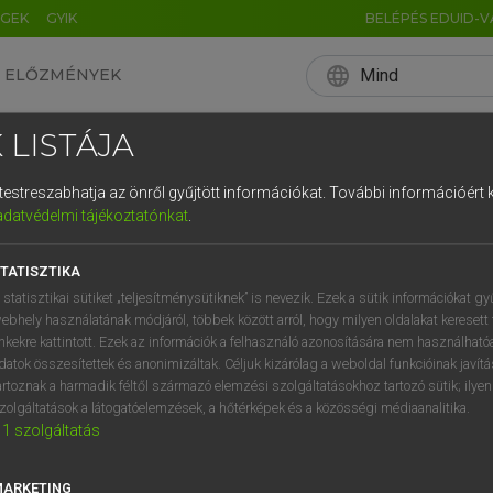
ÉGEK
GYIK
BELÉPÉS EDUID-V
language
Mind
ELŐZMÉNYEK
EN
HU
DE
CN
FR
ES
IT
NL
RU
 LISTÁJA
0
1
2
3
4
és testreszabhatja az önről gyűjtött információkat.
További információért k
q
w
e
adatvédelmi tájékoztatónkat
.
a
s
d
f
TATISZTIKA
í
y
x
c
 statisztikai sütiket „teljesítménysütiknek” is nevezik. Ezek a sütik információkat gy
ebhely használatának módjáról, többek között arról, hogy milyen oldalakat keresett 
inkekre kattintott. Ezek az információk a felhasználó azonosítására nem használható
datok összesítettek és anonimizáltak. Céljuk kizárólag a weboldal funkcióinak javít
artoznak a harmadik féltől származó elemzési szolgáltatásokhoz tartozó sütik; ilye
zolgáltatások a látogatóelemzések, a hőtérképek és a közösségi médiaanalitika.
1
szolgáltatás
MARKETING