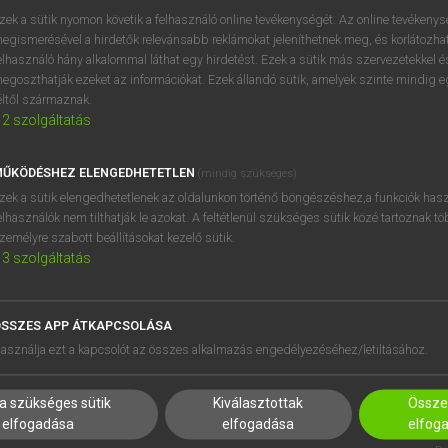
zek a sütik nyomon követik a felhasználó online tevékenységét. Az online tevékeny
egismerésével a hirdetők relevánsabb reklámokat jeleníthetnek meg, és korlátozhat
elhasználó hány alkalommal láthat egy hirdetést. Ezek a sütik más szervezetekkel és
OOOOPS!
egoszthatják ezeket az információkat. Ezek állandó sütik, amelyek szinte mindig 
éltől származnak.
2
szolgáltatás
Úgy látszik, a keresett oldal nem található!
ŰKÖDÉSHEZ ELENGEDHETETLEN
(mindig szükséges)
zek a sütik elengedhetetlenek az oldalunkon történő böngészéshez,a funkciók hasz
elhasználók nem tilthatják le azokat. A feltétlenül szükséges sütik közé tartoznak t
zemélyre szabott beállításokat kezelő sütik.
3
szolgáltatás
SSZES APP ÁTKAPCSOLÁSA
HASZNÁLÓKNAK
SÚGÓ
asználja ezt a kapcsolót az összes alkalmazás engedélyezéséhez/letiltásához.
K
RÓLUNK
NTÉZMÉNYEKNEK
ELÉRHETŐSÉG
a szükséges sütik
Kiválasztottak
Összes
MEGOLDÁSOK
SÜTI BEÁLLÍTÁSOK
elfogadása
elfogadása
elfog