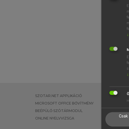
E
m
f
m
f
↓
M
E
f
s
↓
Ö
SZOTAR.NET APPLIKÁCIÓ
EGYÉNI FEL
H
MICROSOFT OFFICE BŐVÍTMÉNY
TANULÓKNA
BEÉPÜLŐ SZÓTÁRMODUL
OKTATÁSI I
Csak 
ONLINE NYELVVIZSGA
VÁLLALATI 