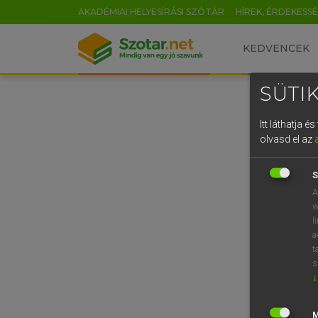
AKADÉMIAI HELYESÍRÁSI SZÓTÁR
HÍREK, ÉRDEKESS
KEDVENCEK
SÜTIK
Itt láthatja 
olvasd el az
S
A
w
l
a
t
s
↓