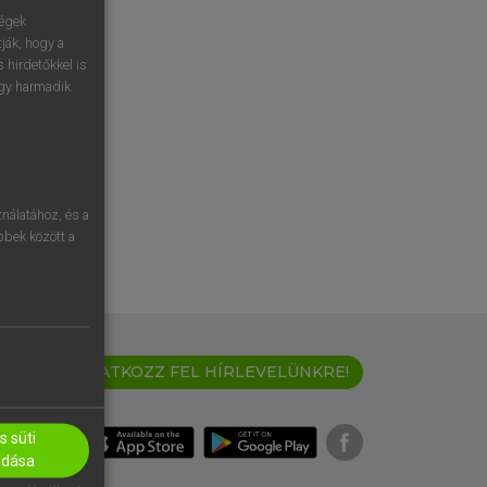
ségek
ják, hogy a
 hirdetőkkel is
egy harmadik
nálatához, és a
öbbek között a
IRATKOZZ FEL HÍRLEVELÜNKRE!
 süti
adása