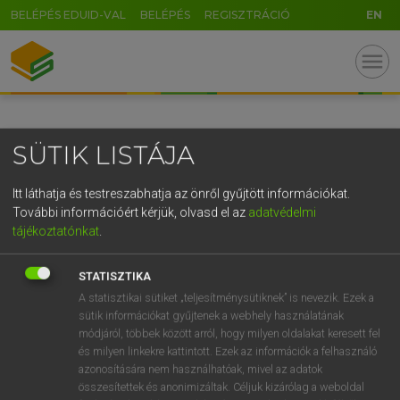
BELÉPÉS EDUID-VAL
BELÉPÉS
REGISZTRÁCIÓ
EN
GR
menu
5
6
7
8
9
ö
ü
ó
r
t
z
u
i
o
p
ő
ú
SÜTIK LISTÁJA
g
h
j
k
l
é
á
ű
Ω
v
b
n
m
,
.
-
AltGr
Itt láthatja és testreszabhatja az önről gyűjtött információkat.
További információért kérjük, olvasd el az
adatvédelmi
tájékoztatónkat
.
STATISZTIKA
A statisztikai sütiket „teljesítménysütiknek” is nevezik. Ezek a
sütik információkat gyűjtenek a webhely használatának
módjáról, többek között arról, hogy milyen oldalakat keresett fel
és milyen linkekre kattintott. Ezek az információk a felhasználó
azonosítására nem használhatóak, mivel az adatok
összesítettek és anonimizáltak. Céljuk kizárólag a weboldal