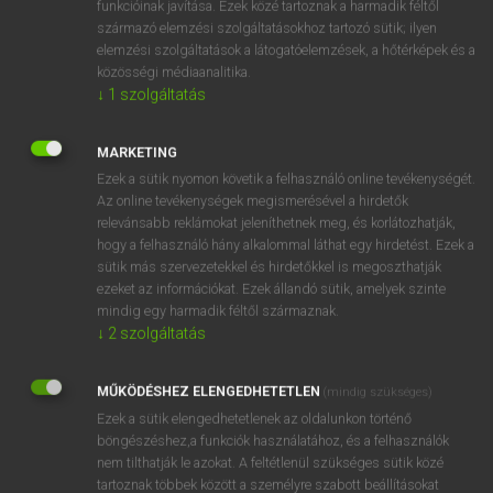
funkcióinak javítása. Ezek közé tartoznak a harmadik féltől
származó elemzési szolgáltatásokhoz tartozó sütik; ilyen
elemzési szolgáltatások a látogatóelemzések, a hőtérképek és a
OOOOPS!
közösségi médiaanalitika.
↓
1
szolgáltatás
Úgy látszik, a keresett oldal nem található!
MARKETING
Ezek a sütik nyomon követik a felhasználó online tevékenységét.
Az online tevékenységek megismerésével a hirdetők
relevánsabb reklámokat jeleníthetnek meg, és korlátozhatják,
hogy a felhasználó hány alkalommal láthat egy hirdetést. Ezek a
SZOTAR.NET APPLIKÁCIÓ
sütik más szervezetekkel és hirdetőkkel is megoszthatják
MICROSOFT OFFICE BŐVÍTMÉNY
ezeket az információkat. Ezek állandó sütik, amelyek szinte
BEÉPÜLŐ SZÓTÁRMODUL
mindig egy harmadik féltől származnak.
ONLINE NYELVVIZSGA
↓
2
szolgáltatás
MŰKÖDÉSHEZ ELENGEDHETETLEN
(mindig szükséges)
EGYÉNI FELHASZNÁLÓKNAK
Ezek a sütik elengedhetetlenek az oldalunkon történő
TANULÓKNAK
böngészéshez,a funkciók használatához, és a felhasználók
OKTATÁSI INTÉZMÉNYEKNEK
nem tilthatják le azokat. A feltétlenül szükséges sütik közé
VÁLLALATI MEGOLDÁSOK
tartoznak többek között a személyre szabott beállításokat