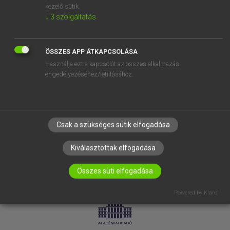
kezelő sütik.
↓
3
szolgáltatás
SÚGÓ
RÓLUNK
ELÉRHETŐSÉG
ÖSSZES APP ÁTKAPCSOLÁSA
Használja ezt a kapcsolót az összes alkalmazás
SÜTI BEÁLLÍTÁSOK
engedélyezéséhez/letiltásához.
IRATKOZZ FEL HÍRLEVELÜNKRE!
Csak a szükséges sütik elfogadása
Kiválasztottak elfogadása
Összes süti elfogadása
LICENCSZERZŐDÉS
ADATVÉDELEM
Powered by Klaro!