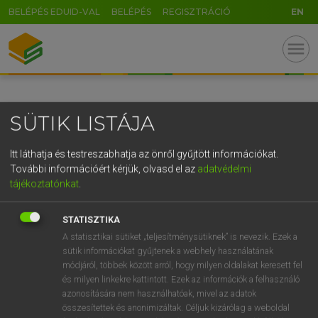
BELÉPÉS EDUID-VAL
BELÉPÉS
REGISZTRÁCIÓ
EN
GR
menu
5
6
7
8
9
ö
ü
ó
r
t
z
u
i
o
p
ő
ú
SÜTIK LISTÁJA
g
h
j
k
l
é
á
ű
Ω
v
b
n
m
,
.
-
AltGr
Itt láthatja és testreszabhatja az önről gyűjtött információkat.
További információért kérjük, olvasd el az
adatvédelmi
tájékoztatónkat
.
STATISZTIKA
A statisztikai sütiket „teljesítménysütiknek” is nevezik. Ezek a
sütik információkat gyűjtenek a webhely használatának
módjáról, többek között arról, hogy milyen oldalakat keresett fel
és milyen linkekre kattintott. Ezek az információk a felhasználó
azonosítására nem használhatóak, mivel az adatok
összesítettek és anonimizáltak. Céljuk kizárólag a weboldal