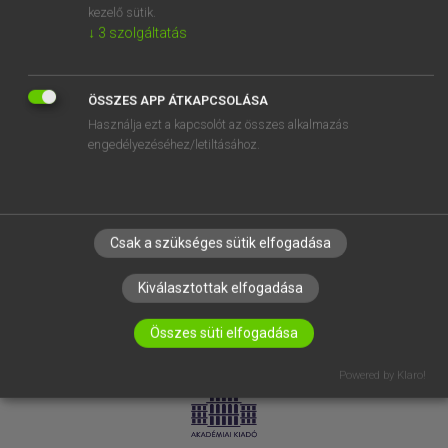
kezelő sütik.
↓
3
szolgáltatás
SÚGÓ
RÓLUNK
ELÉRHETŐSÉG
ÖSSZES APP ÁTKAPCSOLÁSA
Használja ezt a kapcsolót az összes alkalmazás
SÜTI BEÁLLÍTÁSOK
engedélyezéséhez/letiltásához.
IRATKOZZ FEL HÍRLEVELÜNKRE!
Csak a szükséges sütik elfogadása
Kiválasztottak elfogadása
Összes süti elfogadása
LICENCSZERZŐDÉS
ADATVÉDELEM
Powered by Klaro!