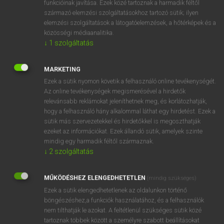
funkcióinak javítása. Ezek közé tartoznak a harmadik féltől
származó elemzési szolgáltatásokhoz tartozó sütik; ilyen
elemzési szolgáltatások a látogatóelemzések, a hőtérképek és a
OOOOPS!
közösségi médiaanalitika.
↓
1
szolgáltatás
Úgy látszik, a keresett oldal nem található!
MARKETING
Ezek a sütik nyomon követik a felhasználó online tevékenységét.
Az online tevékenységek megismerésével a hirdetők
relevánsabb reklámokat jeleníthetnek meg, és korlátozhatják,
hogy a felhasználó hány alkalommal láthat egy hirdetést. Ezek a
SZOTAR.NET APPLIKÁCIÓ
sütik más szervezetekkel és hirdetőkkel is megoszthatják
MICROSOFT OFFICE BŐVÍTMÉNY
ezeket az információkat. Ezek állandó sütik, amelyek szinte
BEÉPÜLŐ SZÓTÁRMODUL
mindig egy harmadik féltől származnak.
ONLINE NYELVVIZSGA
↓
2
szolgáltatás
MŰKÖDÉSHEZ ELENGEDHETETLEN
(mindig szükséges)
EGYÉNI FELHASZNÁLÓKNAK
Ezek a sütik elengedhetetlenek az oldalunkon történő
TANULÓKNAK
böngészéshez,a funkciók használatához, és a felhasználók
OKTATÁSI INTÉZMÉNYEKNEK
nem tilthatják le azokat. A feltétlenül szükséges sütik közé
VÁLLALATI MEGOLDÁSOK
tartoznak többek között a személyre szabott beállításokat