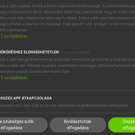
zek a sütik nyomon követik a felhasználó online tevékenységét. Az online tevékeny
egismerésével a hirdetők relevánsabb reklámokat jeleníthetnek meg, és korlátozhat
elhasználó hány alkalommal láthat egy hirdetést. Ezek a sütik más szervezetekkel és
OOOOPS!
egoszthatják ezeket az információkat. Ezek állandó sütik, amelyek szinte mindig 
éltől származnak.
2
szolgáltatás
Úgy látszik, a keresett oldal nem található!
ŰKÖDÉSHEZ ELENGEDHETETLEN
(mindig szükséges)
zek a sütik elengedhetetlenek az oldalunkon történő böngészéshez,a funkciók hasz
elhasználók nem tilthatják le azokat. A feltétlenül szükséges sütik közé tartoznak t
zemélyre szabott beállításokat kezelő sütik.
3
szolgáltatás
SSZES APP ÁTKAPCSOLÁSA
HASZNÁLÓKNAK
SÚGÓ
asználja ezt a kapcsolót az összes alkalmazás engedélyezéséhez/letiltásához.
K
RÓLUNK
NTÉZMÉNYEKNEK
ELÉRHETŐSÉG
a szükséges sütik
Kiválasztottak
Összes
MEGOLDÁSOK
SÜTI BEÁLLÍTÁSOK
elfogadása
elfogadása
elfog