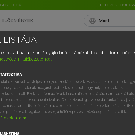
ÉGEK
GYIK
BELÉPÉS EDUID-V
language
Mind
ELŐZMÉNYEK
EN
HU
DE
CN
FR
ES
IT
NL
RU
 LISTÁJA
0
1
2
3
4
és testreszabhatja az önről gyűjtött információkat.
További információért k
q
w
e
adatvédelmi tájékoztatónkat
.
a
s
d
f
TATISZTIKA
í
y
x
c
 statisztikai sütiket „teljesítménysütiknek” is nevezik. Ezek a sütik információkat gy
ebhely használatának módjáról, többek között arról, hogy milyen oldalakat keresett 
inkekre kattintott. Ezek az információk a felhasználó azonosítására nem használható
datok összesítettek és anonimizáltak. Céljuk kizárólag a weboldal funkcióinak javít
artoznak a harmadik féltől származó elemzési szolgáltatásokhoz tartozó sütik; ilye
zolgáltatások a látogatóelemzések, a hőtérképek és a közösségi médiaanalitika.
1
szolgáltatás
MARKETING