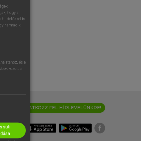
ségek
ják, hogy a
 hirdetőkkel is
egy harmadik
nálatához, és a
öbbek között a
IRATKOZZ FEL HÍRLEVELÜNKRE!
 süti
adása