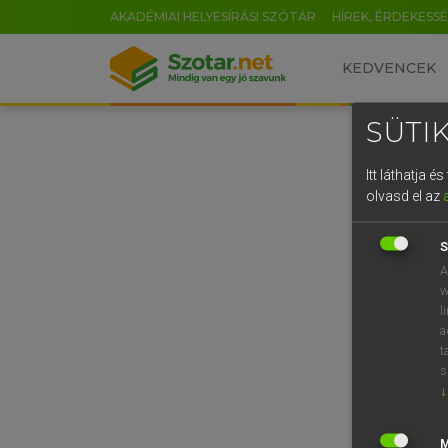
AKADÉMIAI HELYESÍRÁSI SZÓTÁR
HÍREK, ÉRDEKESS
KEDVENCEK
SÜTIK
Itt láthatja 
olvasd el az
S
A
w
l
a
t
s
↓