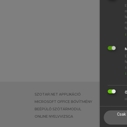
E
m
f
m
f
↓
M
E
f
s
↓
Ö
SZOTAR.NET APPLIKÁCIÓ
EGYÉNI FEL
H
MICROSOFT OFFICE BŐVÍTMÉNY
TANULÓKNA
BEÉPÜLŐ SZÓTÁRMODUL
OKTATÁSI I
Csak 
ONLINE NYELVVIZSGA
VÁLLALATI 