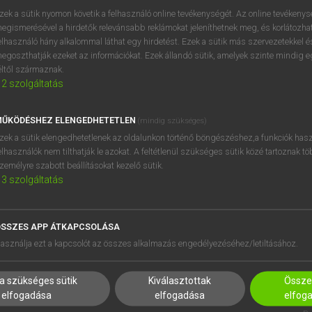
zek a sütik nyomon követik a felhasználó online tevékenységét. Az online tevékeny
egismerésével a hirdetők relevánsabb reklámokat jeleníthetnek meg, és korlátozhat
elhasználó hány alkalommal láthat egy hirdetést. Ezek a sütik más szervezetekkel és
OOOOPS!
egoszthatják ezeket az információkat. Ezek állandó sütik, amelyek szinte mindig 
éltől származnak.
2
szolgáltatás
Úgy látszik, a keresett oldal nem található!
ŰKÖDÉSHEZ ELENGEDHETETLEN
(mindig szükséges)
zek a sütik elengedhetetlenek az oldalunkon történő böngészéshez,a funkciók hasz
elhasználók nem tilthatják le azokat. A feltétlenül szükséges sütik közé tartoznak t
zemélyre szabott beállításokat kezelő sütik.
3
szolgáltatás
SSZES APP ÁTKAPCSOLÁSA
HASZNÁLÓKNAK
SÚGÓ
asználja ezt a kapcsolót az összes alkalmazás engedélyezéséhez/letiltásához.
K
RÓLUNK
NTÉZMÉNYEKNEK
ELÉRHETŐSÉG
a szükséges sütik
Kiválasztottak
Összes
MEGOLDÁSOK
SÜTI BEÁLLÍTÁSOK
elfogadása
elfogadása
elfog