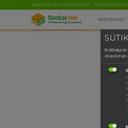
AKADÉMIAI HELYESÍRÁSI SZÓTÁR
HÍREK, ÉRDEKESS
KEDVENCEK
SÜTIK
Itt láthatja 
olvasd el az
S
A
w
l
a
t
s
↓