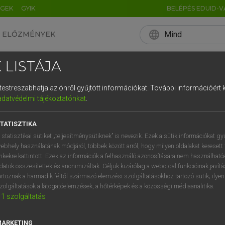
ÉGEK
GYIK
BELÉPÉS EDUID-V
language
Mind
ELŐZMÉNYEK
EN
HU
DE
CN
FR
ES
IT
NL
RU
 LISTÁJA
0
1
2
3
4
és testreszabhatja az önről gyűjtött információkat.
További információért k
q
w
e
adatvédelmi tájékoztatónkat
.
a
s
d
f
TATISZTIKA
í
y
x
c
 statisztikai sütiket „teljesítménysütiknek” is nevezik. Ezek a sütik információkat gy
ebhely használatának módjáról, többek között arról, hogy milyen oldalakat keresett 
inkekre kattintott. Ezek az információk a felhasználó azonosítására nem használható
datok összesítettek és anonimizáltak. Céljuk kizárólag a weboldal funkcióinak javít
artoznak a harmadik féltől származó elemzési szolgáltatásokhoz tartozó sütik; ilye
zolgáltatások a látogatóelemzések, a hőtérképek és a közösségi médiaanalitika.
1
szolgáltatás
MARKETING