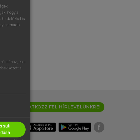
ségek
ják, hogy a
 hirdetőkkel is
egy harmadik
nálatához, és a
öbbek között a
IRATKOZZ FEL HÍRLEVELÜNKRE!
 süti
adása