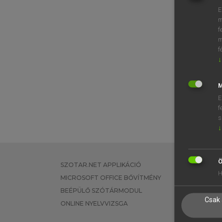
E
m
f
m
f
↓
M
E
f
s
↓
Ö
SZOTAR.NET APPLIKÁCIÓ
EGYÉNI FEL
H
MICROSOFT OFFICE BŐVÍTMÉNY
TANULÓKNA
BEÉPÜLŐ SZÓTÁRMODUL
OKTATÁSI I
Csak 
ONLINE NYELVVIZSGA
VÁLLALATI 