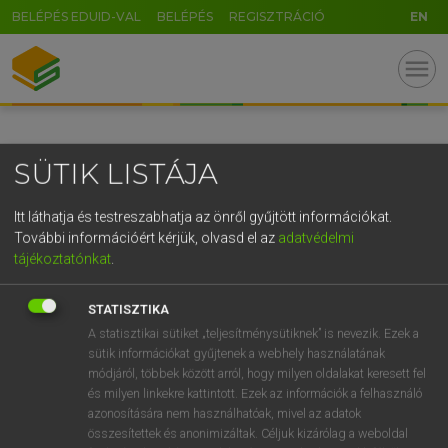
BELÉPÉS EDUID-VAL
BELÉPÉS
REGISZTRÁCIÓ
EN
GR
menu
5
6
7
8
9
ö
ü
ó
r
t
z
u
i
o
p
ő
ú
SÜTIK LISTÁJA
g
h
j
k
l
é
á
ű
Ω
v
b
n
m
,
.
-
AltGr
Itt láthatja és testreszabhatja az önről gyűjtött információkat.
További információért kérjük, olvasd el az
adatvédelmi
tájékoztatónkat
.
STATISZTIKA
A statisztikai sütiket „teljesítménysütiknek” is nevezik. Ezek a
sütik információkat gyűjtenek a webhely használatának
módjáról, többek között arról, hogy milyen oldalakat keresett fel
és milyen linkekre kattintott. Ezek az információk a felhasználó
azonosítására nem használhatóak, mivel az adatok
összesítettek és anonimizáltak. Céljuk kizárólag a weboldal