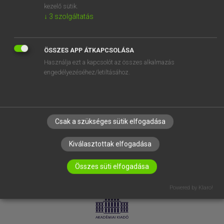
kezelő sütik.
↓
3
szolgáltatás
SÚGÓ
RÓLUNK
ELÉRHETŐSÉG
ÖSSZES APP ÁTKAPCSOLÁSA
Használja ezt a kapcsolót az összes alkalmazás
SÜTI BEÁLLÍTÁSOK
engedélyezéséhez/letiltásához.
IRATKOZZ FEL HÍRLEVELÜNKRE!
Csak a szükséges sütik elfogadása
Kiválasztottak elfogadása
Összes süti elfogadása
LICENCSZERZŐDÉS
ADATVÉDELEM
Powered by Klaro!