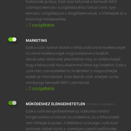
funkcióinak javítása. Ezek közé tartoznak a harmadik féltől
származó elemzési szolgáltatásokhoz tartozó sütik; ilyen
elemzési szolgáltatások a látogatóelemzések, a hőtérképek és a
OOOOPS!
közösségi médiaanalitika.
↓
1
szolgáltatás
Úgy látszik, a keresett oldal nem található!
MARKETING
Ezek a sütik nyomon követik a felhasználó online tevékenységét.
Az online tevékenységek megismerésével a hirdetők
relevánsabb reklámokat jeleníthetnek meg, és korlátozhatják,
hogy a felhasználó hány alkalommal láthat egy hirdetést. Ezek a
SZOTAR.NET APPLIKÁCIÓ
sütik más szervezetekkel és hirdetőkkel is megoszthatják
MICROSOFT OFFICE BŐVÍTMÉNY
ezeket az információkat. Ezek állandó sütik, amelyek szinte
BEÉPÜLŐ SZÓTÁRMODUL
mindig egy harmadik féltől származnak.
ONLINE NYELVVIZSGA
↓
2
szolgáltatás
MŰKÖDÉSHEZ ELENGEDHETETLEN
(mindig szükséges)
EGYÉNI FELHASZNÁLÓKNAK
Ezek a sütik elengedhetetlenek az oldalunkon történő
TANULÓKNAK
böngészéshez,a funkciók használatához, és a felhasználók
OKTATÁSI INTÉZMÉNYEKNEK
nem tilthatják le azokat. A feltétlenül szükséges sütik közé
VÁLLALATI MEGOLDÁSOK
tartoznak többek között a személyre szabott beállításokat