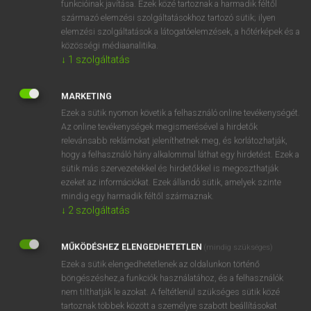
funkcióinak javítása. Ezek közé tartoznak a harmadik féltől
származó elemzési szolgáltatásokhoz tartozó sütik; ilyen
elemzési szolgáltatások a látogatóelemzések, a hőtérképek és a
OOOOPS!
közösségi médiaanalitika.
↓
1
szolgáltatás
Úgy látszik, a keresett oldal nem található!
MARKETING
Ezek a sütik nyomon követik a felhasználó online tevékenységét.
Az online tevékenységek megismerésével a hirdetők
relevánsabb reklámokat jeleníthetnek meg, és korlátozhatják,
hogy a felhasználó hány alkalommal láthat egy hirdetést. Ezek a
SZOTAR.NET APPLIKÁCIÓ
sütik más szervezetekkel és hirdetőkkel is megoszthatják
MICROSOFT OFFICE BŐVÍTMÉNY
ezeket az információkat. Ezek állandó sütik, amelyek szinte
BEÉPÜLŐ SZÓTÁRMODUL
mindig egy harmadik féltől származnak.
ONLINE NYELVVIZSGA
↓
2
szolgáltatás
MŰKÖDÉSHEZ ELENGEDHETETLEN
(mindig szükséges)
EGYÉNI FELHASZNÁLÓKNAK
Ezek a sütik elengedhetetlenek az oldalunkon történő
TANULÓKNAK
böngészéshez,a funkciók használatához, és a felhasználók
OKTATÁSI INTÉZMÉNYEKNEK
nem tilthatják le azokat. A feltétlenül szükséges sütik közé
VÁLLALATI MEGOLDÁSOK
tartoznak többek között a személyre szabott beállításokat