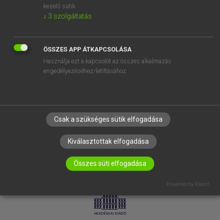
kezelő sütik.
↓
3
szolgáltatás
SÚGÓ
RÓLUNK
ELÉRHETŐSÉG
ÖSSZES APP ÁTKAPCSOLÁSA
Használja ezt a kapcsolót az összes alkalmazás
SÜTI BEÁLLÍTÁSOK
engedélyezéséhez/letiltásához.
IRATKOZZ FEL HÍRLEVELÜNKRE!
Csak a szükséges sütik elfogadása
Kiválasztottak elfogadása
Összes süti elfogadása
LICENCSZERZŐDÉS
ADATVÉDELEM
Powered by Klaro!