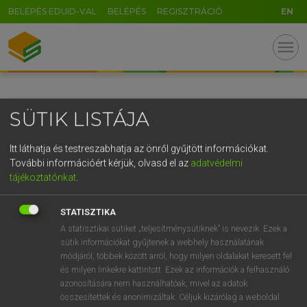
BELÉPÉS EDUID-VAL
BELÉPÉS
REGISZTRÁCIÓ
EN
GR
menu
5
6
7
8
9
ö
ü
ó
r
t
z
u
i
o
p
ő
ú
SÜTIK LISTÁJA
g
h
j
k
l
é
á
ű
Ω
v
b
n
m
,
.
-
AltGr
Itt láthatja és testreszabhatja az önről gyűjtött információkat.
További információért kérjük, olvasd el az
adatvédelmi
tájékoztatónkat
.
STATISZTIKA
A statisztikai sütiket „teljesítménysütiknek” is nevezik. Ezek a
sütik információkat gyűjtenek a webhely használatának
módjáról, többek között arról, hogy milyen oldalakat keresett fel
és milyen linkekre kattintott. Ezek az információk a felhasználó
azonosítására nem használhatóak, mivel az adatok
összesítettek és anonimizáltak. Céljuk kizárólag a weboldal