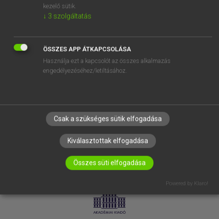
kezelő sütik.
↓
3
szolgáltatás
SÚGÓ
RÓLUNK
ELÉRHETŐSÉG
ÖSSZES APP ÁTKAPCSOLÁSA
Használja ezt a kapcsolót az összes alkalmazás
SÜTI BEÁLLÍTÁSOK
engedélyezéséhez/letiltásához.
IRATKOZZ FEL HÍRLEVELÜNKRE!
Csak a szükséges sütik elfogadása
Kiválasztottak elfogadása
Összes süti elfogadása
LICENCSZERZŐDÉS
ADATVÉDELEM
Powered by Klaro!