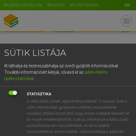
BELÉPÉS EDUID-VAL
BELÉPÉS
REGISZTRÁCIÓ
EN
GR
menu
5
6
7
8
9
ö
ü
ó
r
t
z
u
i
o
p
ő
ú
SÜTIK LISTÁJA
g
h
j
k
l
é
á
ű
Ω
v
b
n
m
,
.
-
AltGr
Itt láthatja és testreszabhatja az önről gyűjtött információkat.
További információért kérjük, olvasd el az
adatvédelmi
tájékoztatónkat
.
STATISZTIKA
A statisztikai sütiket „teljesítménysütiknek” is nevezik. Ezek a
sütik információkat gyűjtenek a webhely használatának
módjáról, többek között arról, hogy milyen oldalakat keresett fel
és milyen linkekre kattintott. Ezek az információk a felhasználó
azonosítására nem használhatóak, mivel az adatok
összesítettek és anonimizáltak. Céljuk kizárólag a weboldal