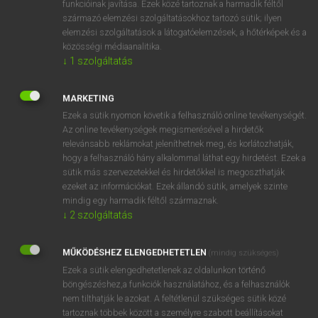
funkcióinak javítása. Ezek közé tartoznak a harmadik féltől
származó elemzési szolgáltatásokhoz tartozó sütik; ilyen
elemzési szolgáltatások a látogatóelemzések, a hőtérképek és a
OOOOPS!
közösségi médiaanalitika.
↓
1
szolgáltatás
Úgy látszik, a keresett oldal nem található!
MARKETING
Ezek a sütik nyomon követik a felhasználó online tevékenységét.
Az online tevékenységek megismerésével a hirdetők
relevánsabb reklámokat jeleníthetnek meg, és korlátozhatják,
hogy a felhasználó hány alkalommal láthat egy hirdetést. Ezek a
SZOTAR.NET APPLIKÁCIÓ
sütik más szervezetekkel és hirdetőkkel is megoszthatják
MICROSOFT OFFICE BŐVÍTMÉNY
ezeket az információkat. Ezek állandó sütik, amelyek szinte
BEÉPÜLŐ SZÓTÁRMODUL
mindig egy harmadik féltől származnak.
ONLINE NYELVVIZSGA
↓
2
szolgáltatás
MŰKÖDÉSHEZ ELENGEDHETETLEN
(mindig szükséges)
EGYÉNI FELHASZNÁLÓKNAK
Ezek a sütik elengedhetetlenek az oldalunkon történő
TANULÓKNAK
böngészéshez,a funkciók használatához, és a felhasználók
OKTATÁSI INTÉZMÉNYEKNEK
nem tilthatják le azokat. A feltétlenül szükséges sütik közé
VÁLLALATI MEGOLDÁSOK
tartoznak többek között a személyre szabott beállításokat