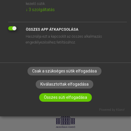
kezelő sütik.
↓
3
szolgáltatás
SÚGÓ
RÓLUNK
ELÉRHETŐSÉG
ÖSSZES APP ÁTKAPCSOLÁSA
Használja ezt a kapcsolót az összes alkalmazás
SÜTI BEÁLLÍTÁSOK
engedélyezéséhez/letiltásához.
IRATKOZZ FEL HÍRLEVELÜNKRE!
Csak a szükséges sütik elfogadása
Kiválasztottak elfogadása
Összes süti elfogadása
LICENCSZERZŐDÉS
ADATVÉDELEM
Powered by Klaro!