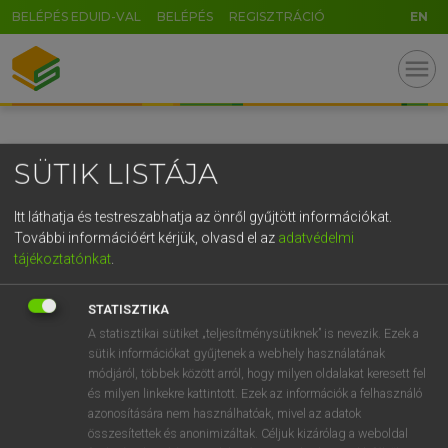
BELÉPÉS EDUID-VAL
BELÉPÉS
REGISZTRÁCIÓ
EN
GR
menu
5
6
7
8
9
ö
ü
ó
r
t
z
u
i
o
p
ő
ú
SÜTIK LISTÁJA
g
h
j
k
l
é
á
ű
Ω
v
b
n
m
,
.
-
AltGr
Itt láthatja és testreszabhatja az önről gyűjtött információkat.
További információért kérjük, olvasd el az
adatvédelmi
tájékoztatónkat
.
STATISZTIKA
A statisztikai sütiket „teljesítménysütiknek” is nevezik. Ezek a
sütik információkat gyűjtenek a webhely használatának
módjáról, többek között arról, hogy milyen oldalakat keresett fel
és milyen linkekre kattintott. Ezek az információk a felhasználó
azonosítására nem használhatóak, mivel az adatok
összesítettek és anonimizáltak. Céljuk kizárólag a weboldal