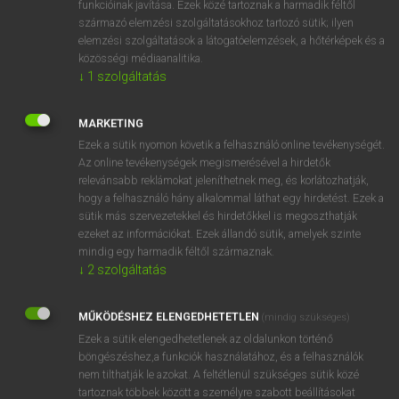
funkcióinak javítása. Ezek közé tartoznak a harmadik féltől
származó elemzési szolgáltatásokhoz tartozó sütik; ilyen
elemzési szolgáltatások a látogatóelemzések, a hőtérképek és a
OOOOPS!
közösségi médiaanalitika.
↓
1
szolgáltatás
Úgy látszik, a keresett oldal nem található!
MARKETING
Ezek a sütik nyomon követik a felhasználó online tevékenységét.
Az online tevékenységek megismerésével a hirdetők
relevánsabb reklámokat jeleníthetnek meg, és korlátozhatják,
hogy a felhasználó hány alkalommal láthat egy hirdetést. Ezek a
SZOTAR.NET APPLIKÁCIÓ
sütik más szervezetekkel és hirdetőkkel is megoszthatják
MICROSOFT OFFICE BŐVÍTMÉNY
ezeket az információkat. Ezek állandó sütik, amelyek szinte
BEÉPÜLŐ SZÓTÁRMODUL
mindig egy harmadik féltől származnak.
ONLINE NYELVVIZSGA
↓
2
szolgáltatás
MŰKÖDÉSHEZ ELENGEDHETETLEN
(mindig szükséges)
EGYÉNI FELHASZNÁLÓKNAK
Ezek a sütik elengedhetetlenek az oldalunkon történő
TANULÓKNAK
böngészéshez,a funkciók használatához, és a felhasználók
OKTATÁSI INTÉZMÉNYEKNEK
nem tilthatják le azokat. A feltétlenül szükséges sütik közé
VÁLLALATI MEGOLDÁSOK
tartoznak többek között a személyre szabott beállításokat