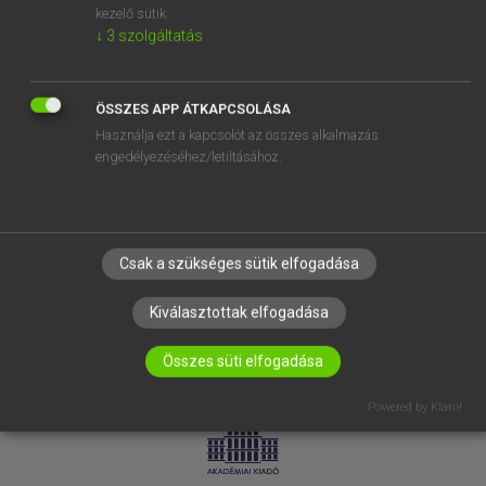
kezelő sütik.
↓
3
szolgáltatás
SÚGÓ
RÓLUNK
ELÉRHETŐSÉG
ÖSSZES APP ÁTKAPCSOLÁSA
Használja ezt a kapcsolót az összes alkalmazás
SÜTI BEÁLLÍTÁSOK
engedélyezéséhez/letiltásához.
IRATKOZZ FEL HÍRLEVELÜNKRE!
Csak a szükséges sütik elfogadása
Kiválasztottak elfogadása
Összes süti elfogadása
LICENCSZERZŐDÉS
ADATVÉDELEM
Powered by Klaro!