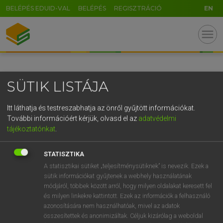
BELÉPÉS EDUID-VAL
BELÉPÉS
REGISZTRÁCIÓ
EN
GR
menu
5
6
7
8
9
ö
ü
ó
r
t
z
u
i
o
p
ő
ú
SÜTIK LISTÁJA
g
h
j
k
l
é
á
ű
Ω
v
b
n
m
,
.
-
AltGr
Itt láthatja és testreszabhatja az önről gyűjtött információkat.
További információért kérjük, olvasd el az
adatvédelmi
tájékoztatónkat
.
STATISZTIKA
A statisztikai sütiket „teljesítménysütiknek” is nevezik. Ezek a
sütik információkat gyűjtenek a webhely használatának
módjáról, többek között arról, hogy milyen oldalakat keresett fel
és milyen linkekre kattintott. Ezek az információk a felhasználó
azonosítására nem használhatóak, mivel az adatok
összesítettek és anonimizáltak. Céljuk kizárólag a weboldal