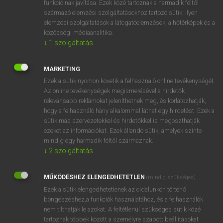
funkcióinak javítása. Ezek közé tartoznak a harmadik féltől
származó elemzési szolgáltatásokhoz tartozó sütik; ilyen
elemzési szolgáltatások a látogatóelemzések, a hőtérképek és a
OOOOPS!
közösségi médiaanalitika.
↓
1
szolgáltatás
Úgy látszik, a keresett oldal nem található!
MARKETING
Ezek a sütik nyomon követik a felhasználó online tevékenységét.
Az online tevékenységek megismerésével a hirdetők
relevánsabb reklámokat jeleníthetnek meg, és korlátozhatják,
hogy a felhasználó hány alkalommal láthat egy hirdetést. Ezek a
SZOTAR.NET APPLIKÁCIÓ
sütik más szervezetekkel és hirdetőkkel is megoszthatják
MICROSOFT OFFICE BŐVÍTMÉNY
ezeket az információkat. Ezek állandó sütik, amelyek szinte
BEÉPÜLŐ SZÓTÁRMODUL
mindig egy harmadik féltől származnak.
ONLINE NYELVVIZSGA
↓
2
szolgáltatás
MŰKÖDÉSHEZ ELENGEDHETETLEN
(mindig szükséges)
EGYÉNI FELHASZNÁLÓKNAK
Ezek a sütik elengedhetetlenek az oldalunkon történő
TANULÓKNAK
böngészéshez,a funkciók használatához, és a felhasználók
OKTATÁSI INTÉZMÉNYEKNEK
nem tilthatják le azokat. A feltétlenül szükséges sütik közé
VÁLLALATI MEGOLDÁSOK
tartoznak többek között a személyre szabott beállításokat