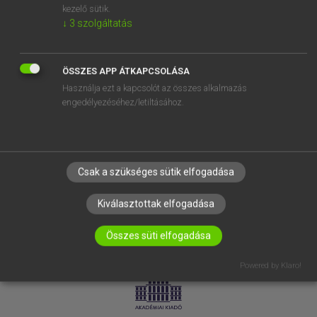
kezelő sütik.
↓
3
szolgáltatás
SÚGÓ
RÓLUNK
ELÉRHETŐSÉG
ÖSSZES APP ÁTKAPCSOLÁSA
Használja ezt a kapcsolót az összes alkalmazás
SÜTI BEÁLLÍTÁSOK
engedélyezéséhez/letiltásához.
IRATKOZZ FEL HÍRLEVELÜNKRE!
Csak a szükséges sütik elfogadása
Kiválasztottak elfogadása
Összes süti elfogadása
LICENCSZERZŐDÉS
ADATVÉDELEM
Powered by Klaro!