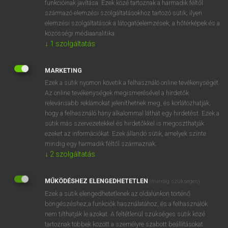
funkcióinak javítása. Ezek közé tartoznak a harmadik féltől
származó elemzési szolgáltatásokhoz tartozó sütik; ilyen
elemzési szolgáltatások a látogatóelemzések, a hőtérképek és a
OOOOPS!
közösségi médiaanalitika.
↓
1
szolgáltatás
Úgy látszik, a keresett oldal nem található!
MARKETING
Ezek a sütik nyomon követik a felhasználó online tevékenységét.
Az online tevékenységek megismerésével a hirdetők
relevánsabb reklámokat jeleníthetnek meg, és korlátozhatják,
hogy a felhasználó hány alkalommal láthat egy hirdetést. Ezek a
SZOTAR.NET APPLIKÁCIÓ
sütik más szervezetekkel és hirdetőkkel is megoszthatják
MICROSOFT OFFICE BŐVÍTMÉNY
ezeket az információkat. Ezek állandó sütik, amelyek szinte
BEÉPÜLŐ SZÓTÁRMODUL
mindig egy harmadik féltől származnak.
ONLINE NYELVVIZSGA
↓
2
szolgáltatás
MŰKÖDÉSHEZ ELENGEDHETETLEN
(mindig szükséges)
EGYÉNI FELHASZNÁLÓKNAK
Ezek a sütik elengedhetetlenek az oldalunkon történő
TANULÓKNAK
böngészéshez,a funkciók használatához, és a felhasználók
OKTATÁSI INTÉZMÉNYEKNEK
nem tilthatják le azokat. A feltétlenül szükséges sütik közé
VÁLLALATI MEGOLDÁSOK
tartoznak többek között a személyre szabott beállításokat