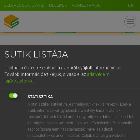
BELÉPÉS EDUID-VAL
BELÉPÉS
REGISZTRÁCIÓ
EN
GR
menu
5
6
7
8
9
ö
ü
ó
r
t
z
u
i
o
p
ő
ú
SÜTIK LISTÁJA
g
h
j
k
l
é
á
ű
Ω
v
b
n
m
,
.
-
AltGr
Itt láthatja és testreszabhatja az önről gyűjtött információkat.
További információért kérjük, olvasd el az
adatvédelmi
tájékoztatónkat
.
STATISZTIKA
A statisztikai sütiket „teljesítménysütiknek” is nevezik. Ezek a
sütik információkat gyűjtenek a webhely használatának
módjáról, többek között arról, hogy milyen oldalakat keresett fel
és milyen linkekre kattintott. Ezek az információk a felhasználó
azonosítására nem használhatóak, mivel az adatok
összesítettek és anonimizáltak. Céljuk kizárólag a weboldal