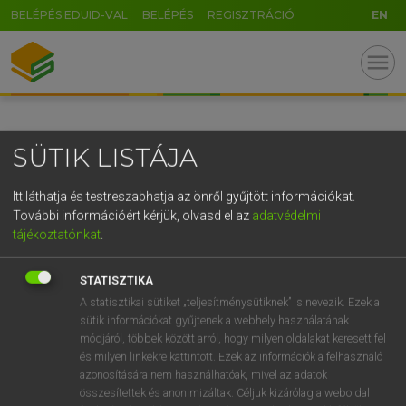
BELÉPÉS EDUID-VAL
BELÉPÉS
REGISZTRÁCIÓ
EN
GR
menu
5
6
7
8
9
ö
ü
ó
r
t
z
u
i
o
p
ő
ú
SÜTIK LISTÁJA
g
h
j
k
l
é
á
ű
Ω
v
b
n
m
,
.
-
AltGr
Itt láthatja és testreszabhatja az önről gyűjtött információkat.
További információért kérjük, olvasd el az
adatvédelmi
tájékoztatónkat
.
STATISZTIKA
A statisztikai sütiket „teljesítménysütiknek” is nevezik. Ezek a
sütik információkat gyűjtenek a webhely használatának
módjáról, többek között arról, hogy milyen oldalakat keresett fel
és milyen linkekre kattintott. Ezek az információk a felhasználó
azonosítására nem használhatóak, mivel az adatok
összesítettek és anonimizáltak. Céljuk kizárólag a weboldal