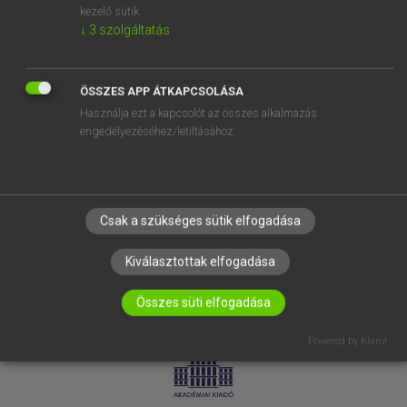
kezelő sütik.
↓
3
szolgáltatás
SÚGÓ
RÓLUNK
ELÉRHETŐSÉG
ÖSSZES APP ÁTKAPCSOLÁSA
Használja ezt a kapcsolót az összes alkalmazás
SÜTI BEÁLLÍTÁSOK
engedélyezéséhez/letiltásához.
IRATKOZZ FEL HÍRLEVELÜNKRE!
Csak a szükséges sütik elfogadása
Kiválasztottak elfogadása
Összes süti elfogadása
LICENCSZERZŐDÉS
ADATVÉDELEM
Powered by Klaro!