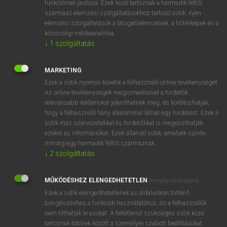
funkcióinak javítása. Ezek közé tartoznak a harmadik féltől
származó elemzési szolgáltatásokhoz tartozó sütik; ilyen
elemzési szolgáltatások a látogatóelemzések, a hőtérképek és a
OOOOPS!
közösségi médiaanalitika.
↓
1
szolgáltatás
Úgy látszik, a keresett oldal nem található!
MARKETING
Ezek a sütik nyomon követik a felhasználó online tevékenységét.
Az online tevékenységek megismerésével a hirdetők
relevánsabb reklámokat jeleníthetnek meg, és korlátozhatják,
hogy a felhasználó hány alkalommal láthat egy hirdetést. Ezek a
SZOTAR.NET APPLIKÁCIÓ
sütik más szervezetekkel és hirdetőkkel is megoszthatják
MICROSOFT OFFICE BŐVÍTMÉNY
ezeket az információkat. Ezek állandó sütik, amelyek szinte
BEÉPÜLŐ SZÓTÁRMODUL
mindig egy harmadik féltől származnak.
ONLINE NYELVVIZSGA
↓
2
szolgáltatás
MŰKÖDÉSHEZ ELENGEDHETETLEN
(mindig szükséges)
EGYÉNI FELHASZNÁLÓKNAK
Ezek a sütik elengedhetetlenek az oldalunkon történő
TANULÓKNAK
böngészéshez,a funkciók használatához, és a felhasználók
OKTATÁSI INTÉZMÉNYEKNEK
nem tilthatják le azokat. A feltétlenül szükséges sütik közé
VÁLLALATI MEGOLDÁSOK
tartoznak többek között a személyre szabott beállításokat