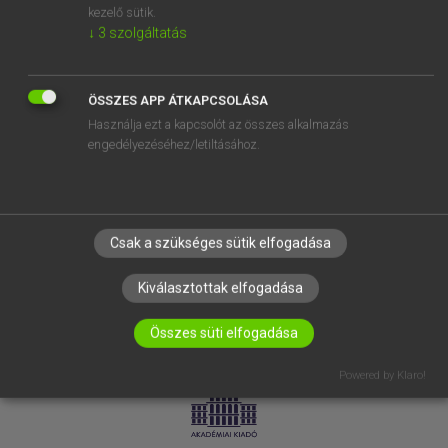
kezelő sütik.
↓
3
szolgáltatás
SÚGÓ
RÓLUNK
ELÉRHETŐSÉG
ÖSSZES APP ÁTKAPCSOLÁSA
Használja ezt a kapcsolót az összes alkalmazás
SÜTI BEÁLLÍTÁSOK
engedélyezéséhez/letiltásához.
IRATKOZZ FEL HÍRLEVELÜNKRE!
Csak a szükséges sütik elfogadása
Kiválasztottak elfogadása
Összes süti elfogadása
LICENCSZERZŐDÉS
ADATVÉDELEM
Powered by Klaro!