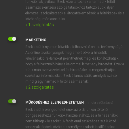
funkcióinak javítása. Ezek közé tartoznak a harmadik féltől
származó elemzési szolgáltatásokhoz tartozó sütik; ilyen
elemzési szolgáltatások a látogatóelemzések, a hőtérképek és a
OOOOPS!
közösségi médiaanalitika.
↓
1
szolgáltatás
Úgy látszik, a keresett oldal nem található!
MARKETING
Ezek a sütik nyomon követik a felhasználó online tevékenységét.
Az online tevékenységek megismerésével a hirdetők
relevánsabb reklámokat jeleníthetnek meg, és korlátozhatják,
hogy a felhasználó hány alkalommal láthat egy hirdetést. Ezek a
SZOTAR.NET APPLIKÁCIÓ
sütik más szervezetekkel és hirdetőkkel is megoszthatják
MICROSOFT OFFICE BŐVÍTMÉNY
ezeket az információkat. Ezek állandó sütik, amelyek szinte
BEÉPÜLŐ SZÓTÁRMODUL
mindig egy harmadik féltől származnak.
ONLINE NYELVVIZSGA
↓
2
szolgáltatás
MŰKÖDÉSHEZ ELENGEDHETETLEN
(mindig szükséges)
EGYÉNI FELHASZNÁLÓKNAK
Ezek a sütik elengedhetetlenek az oldalunkon történő
TANULÓKNAK
böngészéshez,a funkciók használatához, és a felhasználók
OKTATÁSI INTÉZMÉNYEKNEK
nem tilthatják le azokat. A feltétlenül szükséges sütik közé
VÁLLALATI MEGOLDÁSOK
tartoznak többek között a személyre szabott beállításokat