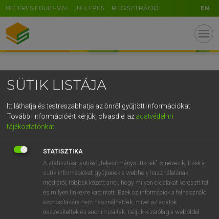
BELÉPÉS EDUID-VAL
BELÉPÉS
REGISZTRÁCIÓ
EN
GR
menu
5
6
7
8
9
ö
ü
ó
r
t
z
u
i
o
p
ő
ú
SÜTIK LISTÁJA
g
h
j
k
l
é
á
ű
Ω
v
b
n
m
,
.
-
AltGr
Itt láthatja és testreszabhatja az önről gyűjtött információkat.
További információért kérjük, olvasd el az
adatvédelmi
tájékoztatónkat
.
STATISZTIKA
A statisztikai sütiket „teljesítménysütiknek” is nevezik. Ezek a
sütik információkat gyűjtenek a webhely használatának
módjáról, többek között arról, hogy milyen oldalakat keresett fel
és milyen linkekre kattintott. Ezek az információk a felhasználó
azonosítására nem használhatóak, mivel az adatok
összesítettek és anonimizáltak. Céljuk kizárólag a weboldal