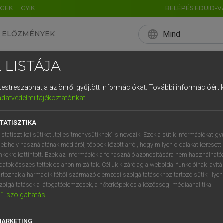
ÉGEK
GYIK
BELÉPÉS EDUID-V
language
Mind
ELŐZMÉNYEK
EN
HU
DE
CN
FR
ES
IT
NL
RU
 LISTÁJA
0
1
2
3
4
és testreszabhatja az önről gyűjtött információkat.
További információért k
q
w
e
adatvédelmi tájékoztatónkat
.
a
s
d
f
TATISZTIKA
í
y
x
c
 statisztikai sütiket „teljesítménysütiknek” is nevezik. Ezek a sütik információkat gy
ebhely használatának módjáról, többek között arról, hogy milyen oldalakat keresett 
inkekre kattintott. Ezek az információk a felhasználó azonosítására nem használható
datok összesítettek és anonimizáltak. Céljuk kizárólag a weboldal funkcióinak javít
artoznak a harmadik féltől származó elemzési szolgáltatásokhoz tartozó sütik; ilye
zolgáltatások a látogatóelemzések, a hőtérképek és a közösségi médiaanalitika.
1
szolgáltatás
MARKETING