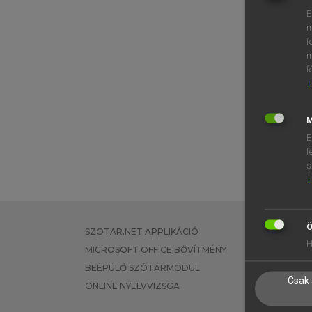
E
m
f
m
f
↓
M
E
f
s
↓
Ö
SZOTAR.NET APPLIKÁCIÓ
EGYÉNI FEL
H
MICROSOFT OFFICE BŐVÍTMÉNY
TANULÓKNA
BEÉPÜLŐ SZÓTÁRMODUL
OKTATÁSI I
Csak 
ONLINE NYELVVIZSGA
VÁLLALATI 