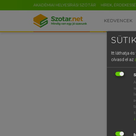
AKADÉMIAI HELYESÍRÁSI SZÓTÁR
HÍREK, ÉRDEKESS
KEDVENCEK
SÜTIK
Itt láthatja 
olvasd el az
S
A
w
l
a
t
s
↓