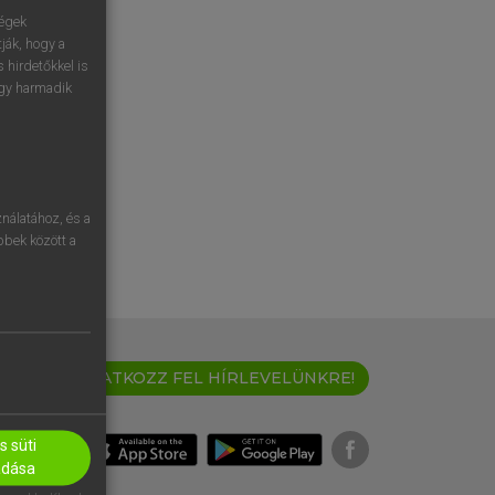
ségek
ják, hogy a
 hirdetőkkel is
egy harmadik
nálatához, és a
öbbek között a
IRATKOZZ FEL HÍRLEVELÜNKRE!
 süti
adása