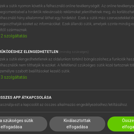
zek a sütik nyomon követik a felhasználó online tevékenységét. Az online tevékeny
egismerésével a hirdetők relevánsabb reklámokat jeleníthetnek meg, és korlátozhat
elhasználó hány alkalommal láthat egy hirdetést. Ezek a sütik más szervezetekkel és
OOOOPS!
egoszthatják ezeket az információkat. Ezek állandó sütik, amelyek szinte mindig 
éltől származnak.
2
szolgáltatás
Úgy látszik, a keresett oldal nem található!
ŰKÖDÉSHEZ ELENGEDHETETLEN
(mindig szükséges)
zek a sütik elengedhetetlenek az oldalunkon történő böngészéshez,a funkciók hasz
elhasználók nem tilthatják le azokat. A feltétlenül szükséges sütik közé tartoznak t
zemélyre szabott beállításokat kezelő sütik.
3
szolgáltatás
SSZES APP ÁTKAPCSOLÁSA
HASZNÁLÓKNAK
SÚGÓ
asználja ezt a kapcsolót az összes alkalmazás engedélyezéséhez/letiltásához.
K
RÓLUNK
NTÉZMÉNYEKNEK
ELÉRHETŐSÉG
a szükséges sütik
Kiválasztottak
Összes
MEGOLDÁSOK
SÜTI BEÁLLÍTÁSOK
elfogadása
elfogadása
elfog