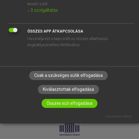
kezelő sütik.
↓
3
szolgáltatás
SÚGÓ
RÓLUNK
ELÉRHETŐSÉG
ÖSSZES APP ÁTKAPCSOLÁSA
Használja ezt a kapcsolót az összes alkalmazás
SÜTI BEÁLLÍTÁSOK
engedélyezéséhez/letiltásához.
IRATKOZZ FEL HÍRLEVELÜNKRE!
Csak a szükséges sütik elfogadása
Kiválasztottak elfogadása
Összes süti elfogadása
LICENCSZERZŐDÉS
ADATVÉDELEM
Powered by Klaro!