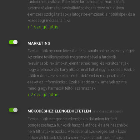
funkcióinak javítása. Ezek közé tartoznak a harmadik féltől
származó elemzési szolgáltatásokhoz tartozó sütik; ilyen
elemzési szolgáltatások a látogatóelemzések, a hőtérképek és a
OOOOPS!
közösségi médiaanalitika.
↓
1
szolgáltatás
Úgy látszik, a keresett oldal nem található!
MARKETING
Ezek a sütik nyomon követik a felhasználó online tevékenységét.
Az online tevékenységek megismerésével a hirdetők
relevánsabb reklámokat jeleníthetnek meg, és korlátozhatják,
hogy a felhasználó hány alkalommal láthat egy hirdetést. Ezek a
SZOTAR.NET APPLIKÁCIÓ
sütik más szervezetekkel és hirdetőkkel is megoszthatják
MICROSOFT OFFICE BŐVÍTMÉNY
ezeket az információkat. Ezek állandó sütik, amelyek szinte
BEÉPÜLŐ SZÓTÁRMODUL
mindig egy harmadik féltől származnak.
ONLINE NYELVVIZSGA
↓
2
szolgáltatás
MŰKÖDÉSHEZ ELENGEDHETETLEN
(mindig szükséges)
EGYÉNI FELHASZNÁLÓKNAK
Ezek a sütik elengedhetetlenek az oldalunkon történő
TANULÓKNAK
böngészéshez,a funkciók használatához, és a felhasználók
OKTATÁSI INTÉZMÉNYEKNEK
nem tilthatják le azokat. A feltétlenül szükséges sütik közé
VÁLLALATI MEGOLDÁSOK
tartoznak többek között a személyre szabott beállításokat