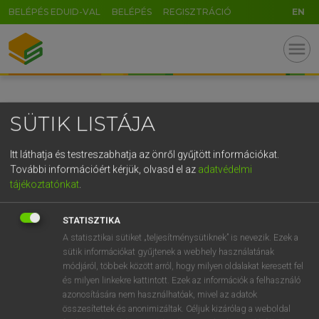
BELÉPÉS EDUID-VAL
BELÉPÉS
REGISZTRÁCIÓ
EN
GR
menu
5
6
7
8
9
ö
ü
ó
r
t
z
u
i
o
p
ő
ú
SÜTIK LISTÁJA
g
h
j
k
l
é
á
ű
Ω
v
b
n
m
,
.
-
AltGr
Itt láthatja és testreszabhatja az önről gyűjtött információkat.
További információért kérjük, olvasd el az
adatvédelmi
tájékoztatónkat
.
STATISZTIKA
A statisztikai sütiket „teljesítménysütiknek” is nevezik. Ezek a
sütik információkat gyűjtenek a webhely használatának
módjáról, többek között arról, hogy milyen oldalakat keresett fel
és milyen linkekre kattintott. Ezek az információk a felhasználó
azonosítására nem használhatóak, mivel az adatok
összesítettek és anonimizáltak. Céljuk kizárólag a weboldal