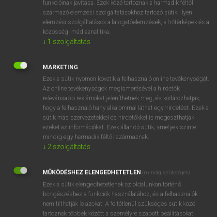
funkcióinak javítása. Ezek közé tartoznak a harmadik féltől
származó elemzési szolgáltatásokhoz tartozó sütik; ilyen
elemzési szolgáltatások a látogatóelemzések, a hőtérképek és a
OOOOPS!
közösségi médiaanalitika.
↓
1
szolgáltatás
Úgy látszik, a keresett oldal nem található!
MARKETING
Ezek a sütik nyomon követik a felhasználó online tevékenységét.
Az online tevékenységek megismerésével a hirdetők
relevánsabb reklámokat jeleníthetnek meg, és korlátozhatják,
hogy a felhasználó hány alkalommal láthat egy hirdetést. Ezek a
SZOTAR.NET APPLIKÁCIÓ
sütik más szervezetekkel és hirdetőkkel is megoszthatják
MICROSOFT OFFICE BŐVÍTMÉNY
ezeket az információkat. Ezek állandó sütik, amelyek szinte
BEÉPÜLŐ SZÓTÁRMODUL
mindig egy harmadik féltől származnak.
ONLINE NYELVVIZSGA
↓
2
szolgáltatás
MŰKÖDÉSHEZ ELENGEDHETETLEN
(mindig szükséges)
EGYÉNI FELHASZNÁLÓKNAK
Ezek a sütik elengedhetetlenek az oldalunkon történő
TANULÓKNAK
böngészéshez,a funkciók használatához, és a felhasználók
OKTATÁSI INTÉZMÉNYEKNEK
nem tilthatják le azokat. A feltétlenül szükséges sütik közé
VÁLLALATI MEGOLDÁSOK
tartoznak többek között a személyre szabott beállításokat