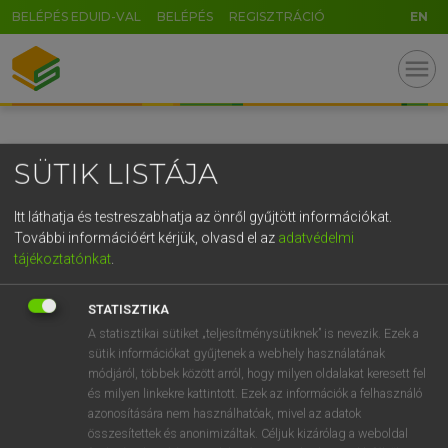
BELÉPÉS EDUID-VAL
BELÉPÉS
REGISZTRÁCIÓ
EN
GR
menu
5
6
7
8
9
ö
ü
ó
r
t
z
u
i
o
p
ő
ú
SÜTIK LISTÁJA
g
h
j
k
l
é
á
ű
Ω
v
b
n
m
,
.
-
AltGr
Itt láthatja és testreszabhatja az önről gyűjtött információkat.
További információért kérjük, olvasd el az
adatvédelmi
tájékoztatónkat
.
STATISZTIKA
A statisztikai sütiket „teljesítménysütiknek” is nevezik. Ezek a
sütik információkat gyűjtenek a webhely használatának
módjáról, többek között arról, hogy milyen oldalakat keresett fel
és milyen linkekre kattintott. Ezek az információk a felhasználó
azonosítására nem használhatóak, mivel az adatok
összesítettek és anonimizáltak. Céljuk kizárólag a weboldal