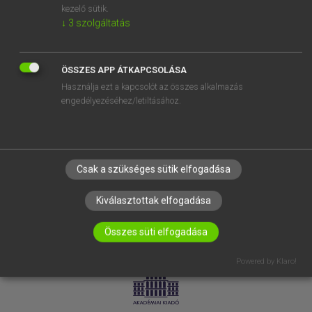
kezelő sütik.
↓
3
szolgáltatás
SÚGÓ
RÓLUNK
ELÉRHETŐSÉG
ÖSSZES APP ÁTKAPCSOLÁSA
Használja ezt a kapcsolót az összes alkalmazás
SÜTI BEÁLLÍTÁSOK
engedélyezéséhez/letiltásához.
IRATKOZZ FEL HÍRLEVELÜNKRE!
Csak a szükséges sütik elfogadása
Kiválasztottak elfogadása
Összes süti elfogadása
LICENCSZERZŐDÉS
ADATVÉDELEM
Powered by Klaro!