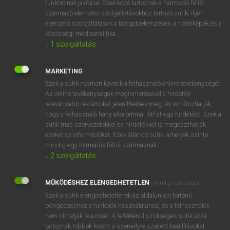
funkcióinak javítása. Ezek közé tartoznak a harmadik féltől
származó elemzési szolgáltatásokhoz tartozó sütik; ilyen
elemzési szolgáltatások a látogatóelemzések, a hőtérképek és a
OOOOPS!
közösségi médiaanalitika.
↓
1
szolgáltatás
Úgy látszik, a keresett oldal nem található!
MARKETING
Ezek a sütik nyomon követik a felhasználó online tevékenységét.
Az online tevékenységek megismerésével a hirdetők
relevánsabb reklámokat jeleníthetnek meg, és korlátozhatják,
hogy a felhasználó hány alkalommal láthat egy hirdetést. Ezek a
SZOTAR.NET APPLIKÁCIÓ
sütik más szervezetekkel és hirdetőkkel is megoszthatják
MICROSOFT OFFICE BŐVÍTMÉNY
ezeket az információkat. Ezek állandó sütik, amelyek szinte
BEÉPÜLŐ SZÓTÁRMODUL
mindig egy harmadik féltől származnak.
ONLINE NYELVVIZSGA
↓
2
szolgáltatás
MŰKÖDÉSHEZ ELENGEDHETETLEN
(mindig szükséges)
EGYÉNI FELHASZNÁLÓKNAK
Ezek a sütik elengedhetetlenek az oldalunkon történő
TANULÓKNAK
böngészéshez,a funkciók használatához, és a felhasználók
OKTATÁSI INTÉZMÉNYEKNEK
nem tilthatják le azokat. A feltétlenül szükséges sütik közé
VÁLLALATI MEGOLDÁSOK
tartoznak többek között a személyre szabott beállításokat