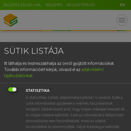
BELÉPÉS EDUID-VAL
BELÉPÉS
REGISZTRÁCIÓ
EN
GR
menu
5
6
7
8
9
ö
ü
ó
r
t
z
u
i
o
p
ő
ú
SÜTIK LISTÁJA
g
h
j
k
l
é
á
ű
Ω
v
b
n
m
,
.
-
AltGr
Itt láthatja és testreszabhatja az önről gyűjtött információkat.
További információért kérjük, olvasd el az
adatvédelmi
tájékoztatónkat
.
STATISZTIKA
A statisztikai sütiket „teljesítménysütiknek” is nevezik. Ezek a
sütik információkat gyűjtenek a webhely használatának
módjáról, többek között arról, hogy milyen oldalakat keresett fel
és milyen linkekre kattintott. Ezek az információk a felhasználó
azonosítására nem használhatóak, mivel az adatok
összesítettek és anonimizáltak. Céljuk kizárólag a weboldal