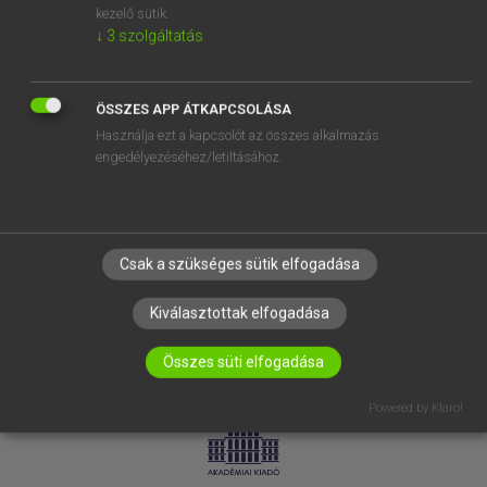
kezelő sütik.
↓
3
szolgáltatás
SÚGÓ
RÓLUNK
ELÉRHETŐSÉG
ÖSSZES APP ÁTKAPCSOLÁSA
Használja ezt a kapcsolót az összes alkalmazás
SÜTI BEÁLLÍTÁSOK
engedélyezéséhez/letiltásához.
IRATKOZZ FEL HÍRLEVELÜNKRE!
Csak a szükséges sütik elfogadása
Kiválasztottak elfogadása
Összes süti elfogadása
LICENCSZERZŐDÉS
ADATVÉDELEM
Powered by Klaro!