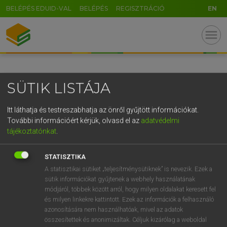
BELÉPÉS EDUID-VAL
BELÉPÉS
REGISZTRÁCIÓ
EN
GR
menu
5
6
7
8
9
ö
ü
ó
r
t
z
u
i
o
p
ő
ú
SÜTIK LISTÁJA
g
h
j
k
l
é
á
ű
Ω
v
b
n
m
,
.
-
AltGr
Itt láthatja és testreszabhatja az önről gyűjtött információkat.
További információért kérjük, olvasd el az
adatvédelmi
tájékoztatónkat
.
STATISZTIKA
A statisztikai sütiket „teljesítménysütiknek” is nevezik. Ezek a
sütik információkat gyűjtenek a webhely használatának
módjáról, többek között arról, hogy milyen oldalakat keresett fel
és milyen linkekre kattintott. Ezek az információk a felhasználó
azonosítására nem használhatóak, mivel az adatok
összesítettek és anonimizáltak. Céljuk kizárólag a weboldal