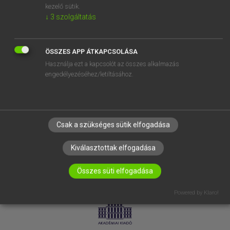
kezelő sütik.
↓
3
szolgáltatás
SÚGÓ
RÓLUNK
ELÉRHETŐSÉG
ÖSSZES APP ÁTKAPCSOLÁSA
Használja ezt a kapcsolót az összes alkalmazás
SÜTI BEÁLLÍTÁSOK
engedélyezéséhez/letiltásához.
IRATKOZZ FEL HÍRLEVELÜNKRE!
Csak a szükséges sütik elfogadása
Kiválasztottak elfogadása
Összes süti elfogadása
LICENCSZERZŐDÉS
ADATVÉDELEM
Powered by Klaro!