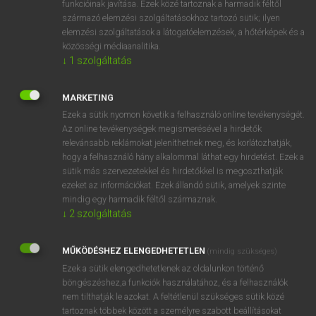
funkcióinak javítása. Ezek közé tartoznak a harmadik féltől
származó elemzési szolgáltatásokhoz tartozó sütik; ilyen
elemzési szolgáltatások a látogatóelemzések, a hőtérképek és a
OOOOPS!
közösségi médiaanalitika.
↓
1
szolgáltatás
Úgy látszik, a keresett oldal nem található!
MARKETING
Ezek a sütik nyomon követik a felhasználó online tevékenységét.
Az online tevékenységek megismerésével a hirdetők
relevánsabb reklámokat jeleníthetnek meg, és korlátozhatják,
hogy a felhasználó hány alkalommal láthat egy hirdetést. Ezek a
SZOTAR.NET APPLIKÁCIÓ
sütik más szervezetekkel és hirdetőkkel is megoszthatják
MICROSOFT OFFICE BŐVÍTMÉNY
ezeket az információkat. Ezek állandó sütik, amelyek szinte
BEÉPÜLŐ SZÓTÁRMODUL
mindig egy harmadik féltől származnak.
ONLINE NYELVVIZSGA
↓
2
szolgáltatás
MŰKÖDÉSHEZ ELENGEDHETETLEN
(mindig szükséges)
EGYÉNI FELHASZNÁLÓKNAK
Ezek a sütik elengedhetetlenek az oldalunkon történő
TANULÓKNAK
böngészéshez,a funkciók használatához, és a felhasználók
OKTATÁSI INTÉZMÉNYEKNEK
nem tilthatják le azokat. A feltétlenül szükséges sütik közé
VÁLLALATI MEGOLDÁSOK
tartoznak többek között a személyre szabott beállításokat