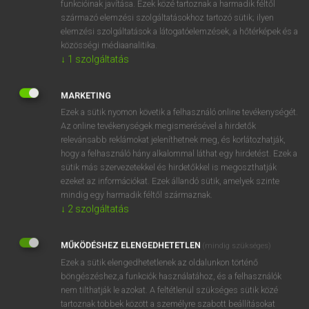
funkcióinak javítása. Ezek közé tartoznak a harmadik féltől
származó elemzési szolgáltatásokhoz tartozó sütik; ilyen
elemzési szolgáltatások a látogatóelemzések, a hőtérképek és a
OOOOPS!
közösségi médiaanalitika.
↓
1
szolgáltatás
Úgy látszik, a keresett oldal nem található!
MARKETING
Ezek a sütik nyomon követik a felhasználó online tevékenységét.
Az online tevékenységek megismerésével a hirdetők
relevánsabb reklámokat jeleníthetnek meg, és korlátozhatják,
hogy a felhasználó hány alkalommal láthat egy hirdetést. Ezek a
SZOTAR.NET APPLIKÁCIÓ
sütik más szervezetekkel és hirdetőkkel is megoszthatják
MICROSOFT OFFICE BŐVÍTMÉNY
ezeket az információkat. Ezek állandó sütik, amelyek szinte
BEÉPÜLŐ SZÓTÁRMODUL
mindig egy harmadik féltől származnak.
ONLINE NYELVVIZSGA
↓
2
szolgáltatás
MŰKÖDÉSHEZ ELENGEDHETETLEN
(mindig szükséges)
EGYÉNI FELHASZNÁLÓKNAK
Ezek a sütik elengedhetetlenek az oldalunkon történő
TANULÓKNAK
böngészéshez,a funkciók használatához, és a felhasználók
OKTATÁSI INTÉZMÉNYEKNEK
nem tilthatják le azokat. A feltétlenül szükséges sütik közé
VÁLLALATI MEGOLDÁSOK
tartoznak többek között a személyre szabott beállításokat