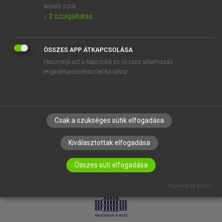
kezelő sütik.
↓
3
szolgáltatás
SÚGÓ
RÓLUNK
ELÉRHETŐSÉG
ÖSSZES APP ÁTKAPCSOLÁSA
Használja ezt a kapcsolót az összes alkalmazás
SÜTI BEÁLLÍTÁSOK
engedélyezéséhez/letiltásához.
IRATKOZZ FEL HÍRLEVELÜNKRE!
Csak a szükséges sütik elfogadása
Kiválasztottak elfogadása
Összes süti elfogadása
LICENCSZERZŐDÉS
ADATVÉDELEM
Powered by Klaro!