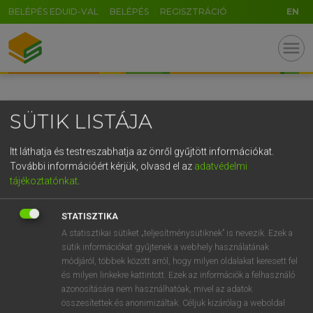
BELÉPÉS EDUID-VAL
BELÉPÉS
REGISZTRÁCIÓ
EN
GR
menu
5
6
7
8
9
ö
ü
ó
r
t
z
u
i
o
p
ő
ú
SÜTIK LISTÁJA
g
h
j
k
l
é
á
ű
Ω
v
b
n
m
,
.
-
AltGr
Itt láthatja és testreszabhatja az önről gyűjtött információkat.
További információért kérjük, olvasd el az
adatvédelmi
tájékoztatónkat
.
STATISZTIKA
A statisztikai sütiket „teljesítménysütiknek” is nevezik. Ezek a
sütik információkat gyűjtenek a webhely használatának
módjáról, többek között arról, hogy milyen oldalakat keresett fel
és milyen linkekre kattintott. Ezek az információk a felhasználó
azonosítására nem használhatóak, mivel az adatok
összesítettek és anonimizáltak. Céljuk kizárólag a weboldal