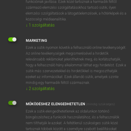
funkcióinak javítása. Ezek közé tartoznak a harmadik féltől
származó elemzési szolgáltatásokhoz tartozó sütik; ilyen
elemzési szolgáltatások a látogatóelemzések, a hőtérképek és a
OOOOPS!
közösségi médiaanalitika.
↓
1
szolgáltatás
Úgy látszik, a keresett oldal nem található!
MARKETING
Ezek a sütik nyomon követik a felhasználó online tevékenységét.
Az online tevékenységek megismerésével a hirdetők
relevánsabb reklámokat jeleníthetnek meg, és korlátozhatják,
hogy a felhasználó hány alkalommal láthat egy hirdetést. Ezek a
SZOTAR.NET APPLIKÁCIÓ
sütik más szervezetekkel és hirdetőkkel is megoszthatják
MICROSOFT OFFICE BŐVÍTMÉNY
ezeket az információkat. Ezek állandó sütik, amelyek szinte
BEÉPÜLŐ SZÓTÁRMODUL
mindig egy harmadik féltől származnak.
ONLINE NYELVVIZSGA
↓
2
szolgáltatás
MŰKÖDÉSHEZ ELENGEDHETETLEN
(mindig szükséges)
EGYÉNI FELHASZNÁLÓKNAK
Ezek a sütik elengedhetetlenek az oldalunkon történő
TANULÓKNAK
böngészéshez,a funkciók használatához, és a felhasználók
OKTATÁSI INTÉZMÉNYEKNEK
nem tilthatják le azokat. A feltétlenül szükséges sütik közé
VÁLLALATI MEGOLDÁSOK
tartoznak többek között a személyre szabott beállításokat