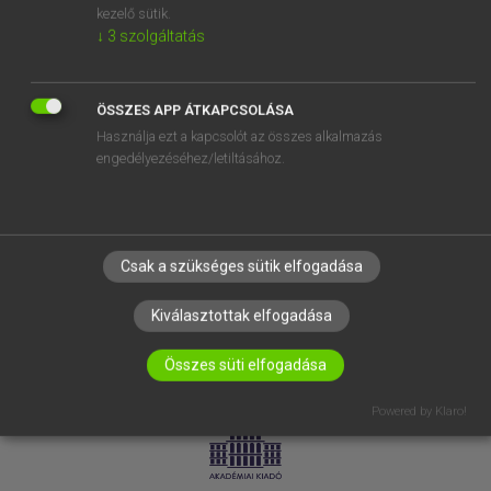
kezelő sütik.
↓
3
szolgáltatás
SÚGÓ
RÓLUNK
ELÉRHETŐSÉG
ÖSSZES APP ÁTKAPCSOLÁSA
Használja ezt a kapcsolót az összes alkalmazás
SÜTI BEÁLLÍTÁSOK
engedélyezéséhez/letiltásához.
IRATKOZZ FEL HÍRLEVELÜNKRE!
Csak a szükséges sütik elfogadása
Kiválasztottak elfogadása
Összes süti elfogadása
LICENCSZERZŐDÉS
ADATVÉDELEM
Powered by Klaro!