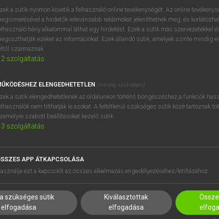
zek a sütik nyomon követik a felhasználó online tevékenységét. Az online tevékeny
egismerésével a hirdetők relevánsabb reklámokat jeleníthetnek meg, és korlátozhat
elhasználó hány alkalommal láthat egy hirdetést. Ezek a sütik más szervezetekkel és
OOOOPS!
egoszthatják ezeket az információkat. Ezek állandó sütik, amelyek szinte mindig 
éltől származnak.
2
szolgáltatás
Úgy látszik, a keresett oldal nem található!
ŰKÖDÉSHEZ ELENGEDHETETLEN
(mindig szükséges)
zek a sütik elengedhetetlenek az oldalunkon történő böngészéshez,a funkciók hasz
elhasználók nem tilthatják le azokat. A feltétlenül szükséges sütik közé tartoznak t
zemélyre szabott beállításokat kezelő sütik.
3
szolgáltatás
SSZES APP ÁTKAPCSOLÁSA
HASZNÁLÓKNAK
SÚGÓ
asználja ezt a kapcsolót az összes alkalmazás engedélyezéséhez/letiltásához.
K
RÓLUNK
NTÉZMÉNYEKNEK
ELÉRHETŐSÉG
a szükséges sütik
Kiválasztottak
Összes
MEGOLDÁSOK
SÜTI BEÁLLÍTÁSOK
elfogadása
elfogadása
elfog