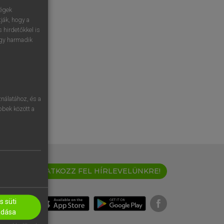
ségek
ják, hogy a
 hirdetőkkel is
egy harmadik
nálatához, és a
öbbek között a
IRATKOZZ FEL HÍRLEVELÜNKRE!
 süti
adása