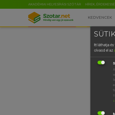
AKADÉMIAI HELYESÍRÁSI SZÓTÁR
HÍREK, ÉRDEKESS
KEDVENCEK
SÜTIK
Itt láthatja 
olvasd el az
S
A
w
l
a
t
s
↓