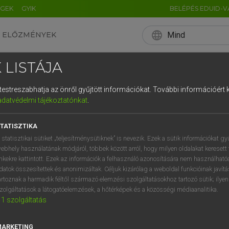
ÉGEK
GYIK
BELÉPÉS EDUID-V
language
Mind
ELŐZMÉNYEK
EN
HU
DE
CN
FR
ES
IT
NL
RU
 LISTÁJA
0
1
2
3
4
és testreszabhatja az önről gyűjtött információkat.
További információért k
q
w
e
adatvédelmi tájékoztatónkat
.
a
s
d
f
TATISZTIKA
í
y
x
c
 statisztikai sütiket „teljesítménysütiknek” is nevezik. Ezek a sütik információkat gy
ebhely használatának módjáról, többek között arról, hogy milyen oldalakat keresett 
inkekre kattintott. Ezek az információk a felhasználó azonosítására nem használható
datok összesítettek és anonimizáltak. Céljuk kizárólag a weboldal funkcióinak javít
artoznak a harmadik féltől származó elemzési szolgáltatásokhoz tartozó sütik; ilye
zolgáltatások a látogatóelemzések, a hőtérképek és a közösségi médiaanalitika.
1
szolgáltatás
MARKETING