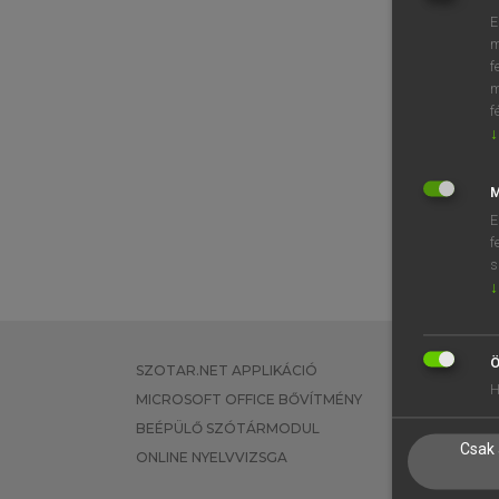
E
m
f
m
f
↓
M
E
f
s
↓
Ö
SZOTAR.NET APPLIKÁCIÓ
EGYÉNI FEL
H
MICROSOFT OFFICE BŐVÍTMÉNY
TANULÓKNA
BEÉPÜLŐ SZÓTÁRMODUL
OKTATÁSI I
Csak 
ONLINE NYELVVIZSGA
VÁLLALATI 