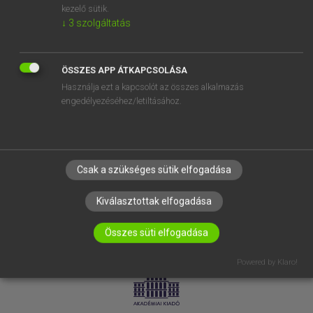
kezelő sütik.
↓
3
szolgáltatás
SÚGÓ
RÓLUNK
ELÉRHETŐSÉG
ÖSSZES APP ÁTKAPCSOLÁSA
Használja ezt a kapcsolót az összes alkalmazás
SÜTI BEÁLLÍTÁSOK
engedélyezéséhez/letiltásához.
IRATKOZZ FEL HÍRLEVELÜNKRE!
Csak a szükséges sütik elfogadása
Kiválasztottak elfogadása
Összes süti elfogadása
LICENCSZERZŐDÉS
ADATVÉDELEM
Powered by Klaro!