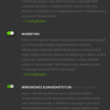
funkcióinak javítása. Ezek közé tartoznak a harmadik féltől
származó elemzési szolgáltatásokhoz tartozó sütik; ilyen
elemzési szolgáltatások a látogatóelemzések, a hőtérképek és a
OOOOPS!
közösségi médiaanalitika.
↓
1
szolgáltatás
Úgy látszik, a keresett oldal nem található!
MARKETING
Ezek a sütik nyomon követik a felhasználó online tevékenységét.
Az online tevékenységek megismerésével a hirdetők
relevánsabb reklámokat jeleníthetnek meg, és korlátozhatják,
hogy a felhasználó hány alkalommal láthat egy hirdetést. Ezek a
SZOTAR.NET APPLIKÁCIÓ
sütik más szervezetekkel és hirdetőkkel is megoszthatják
MICROSOFT OFFICE BŐVÍTMÉNY
ezeket az információkat. Ezek állandó sütik, amelyek szinte
BEÉPÜLŐ SZÓTÁRMODUL
mindig egy harmadik féltől származnak.
ONLINE NYELVVIZSGA
↓
2
szolgáltatás
MŰKÖDÉSHEZ ELENGEDHETETLEN
(mindig szükséges)
EGYÉNI FELHASZNÁLÓKNAK
Ezek a sütik elengedhetetlenek az oldalunkon történő
TANULÓKNAK
böngészéshez,a funkciók használatához, és a felhasználók
OKTATÁSI INTÉZMÉNYEKNEK
nem tilthatják le azokat. A feltétlenül szükséges sütik közé
VÁLLALATI MEGOLDÁSOK
tartoznak többek között a személyre szabott beállításokat