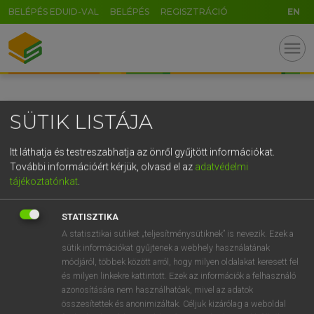
BELÉPÉS EDUID-VAL
BELÉPÉS
REGISZTRÁCIÓ
EN
GR
menu
5
6
7
8
9
ö
ü
ó
r
t
z
u
i
o
p
ő
ú
SÜTIK LISTÁJA
g
h
j
k
l
é
á
ű
Ω
v
b
n
m
,
.
-
AltGr
Itt láthatja és testreszabhatja az önről gyűjtött információkat.
További információért kérjük, olvasd el az
adatvédelmi
tájékoztatónkat
.
STATISZTIKA
A statisztikai sütiket „teljesítménysütiknek” is nevezik. Ezek a
sütik információkat gyűjtenek a webhely használatának
módjáról, többek között arról, hogy milyen oldalakat keresett fel
és milyen linkekre kattintott. Ezek az információk a felhasználó
azonosítására nem használhatóak, mivel az adatok
összesítettek és anonimizáltak. Céljuk kizárólag a weboldal