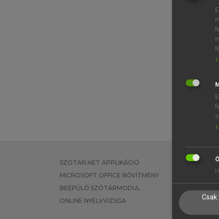
E
m
f
m
f
↓
M
E
f
s
↓
Ö
SZOTAR.NET APPLIKÁCIÓ
EGYÉNI FEL
H
MICROSOFT OFFICE BŐVÍTMÉNY
TANULÓKNA
BEÉPÜLŐ SZÓTÁRMODUL
OKTATÁSI I
Csak 
ONLINE NYELVVIZSGA
VÁLLALATI 