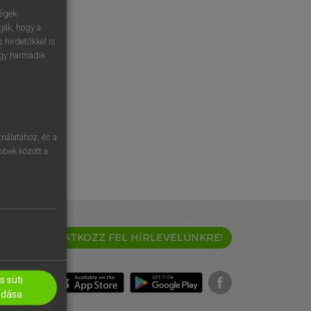
ségek
ják, hogy a
 hirdetőkkel is
egy harmadik
nálatához, és a
öbbek között a
IRATKOZZ FEL HÍRLEVELÜNKRE!
 süti
adása