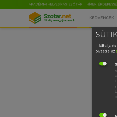
AKADÉMIAI HELYESÍRÁSI SZÓTÁR
HÍREK, ÉRDEKESS
KEDVENCEK
SÜTIK
Itt láthatja 
olvasd el az
S
A
w
l
a
t
s
↓