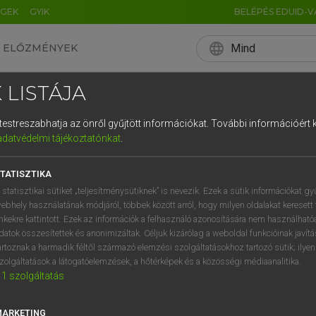
ÉGEK
GYIK
BELÉPÉS EDUID-V
language
Mind
ELŐZMÉNYEK
EN
HU
DE
CN
FR
ES
IT
NL
RU
 LISTÁJA
0
1
2
3
4
és testreszabhatja az önről gyűjtött információkat.
További információért k
q
w
e
adatvédelmi tájékoztatónkat
.
a
s
d
f
TATISZTIKA
í
y
x
c
 statisztikai sütiket „teljesítménysütiknek” is nevezik. Ezek a sütik információkat gy
ebhely használatának módjáról, többek között arról, hogy milyen oldalakat keresett 
inkekre kattintott. Ezek az információk a felhasználó azonosítására nem használható
datok összesítettek és anonimizáltak. Céljuk kizárólag a weboldal funkcióinak javít
artoznak a harmadik féltől származó elemzési szolgáltatásokhoz tartozó sütik; ilye
zolgáltatások a látogatóelemzések, a hőtérképek és a közösségi médiaanalitika.
1
szolgáltatás
MARKETING