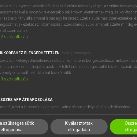
zek a sütik nyomon követik a felhasználó online tevékenységét. Az online tevékeny
egismerésével a hirdetők relevánsabb reklámokat jeleníthetnek meg, és korlátozhat
elhasználó hány alkalommal láthat egy hirdetést. Ezek a sütik más szervezetekkel és
OOOOPS!
egoszthatják ezeket az információkat. Ezek állandó sütik, amelyek szinte mindig 
éltől származnak.
2
szolgáltatás
Úgy látszik, a keresett oldal nem található!
ŰKÖDÉSHEZ ELENGEDHETETLEN
(mindig szükséges)
zek a sütik elengedhetetlenek az oldalunkon történő böngészéshez,a funkciók hasz
elhasználók nem tilthatják le azokat. A feltétlenül szükséges sütik közé tartoznak t
zemélyre szabott beállításokat kezelő sütik.
3
szolgáltatás
SSZES APP ÁTKAPCSOLÁSA
HASZNÁLÓKNAK
SÚGÓ
asználja ezt a kapcsolót az összes alkalmazás engedélyezéséhez/letiltásához.
K
RÓLUNK
NTÉZMÉNYEKNEK
ELÉRHETŐSÉG
a szükséges sütik
Kiválasztottak
Összes
MEGOLDÁSOK
SÜTI BEÁLLÍTÁSOK
elfogadása
elfogadása
elfog