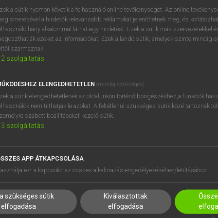
zek a sütik nyomon követik a felhasználó online tevékenységét. Az online tevékeny
egismerésével a hirdetők relevánsabb reklámokat jeleníthetnek meg, és korlátozhat
elhasználó hány alkalommal láthat egy hirdetést. Ezek a sütik más szervezetekkel és
OOOOPS!
egoszthatják ezeket az információkat. Ezek állandó sütik, amelyek szinte mindig 
éltől származnak.
2
szolgáltatás
Úgy látszik, a keresett oldal nem található!
ŰKÖDÉSHEZ ELENGEDHETETLEN
(mindig szükséges)
zek a sütik elengedhetetlenek az oldalunkon történő böngészéshez,a funkciók hasz
elhasználók nem tilthatják le azokat. A feltétlenül szükséges sütik közé tartoznak t
zemélyre szabott beállításokat kezelő sütik.
3
szolgáltatás
SSZES APP ÁTKAPCSOLÁSA
HASZNÁLÓKNAK
SÚGÓ
asználja ezt a kapcsolót az összes alkalmazás engedélyezéséhez/letiltásához.
K
RÓLUNK
NTÉZMÉNYEKNEK
ELÉRHETŐSÉG
a szükséges sütik
Kiválasztottak
Összes
MEGOLDÁSOK
SÜTI BEÁLLÍTÁSOK
elfogadása
elfogadása
elfog