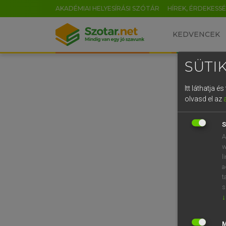
AKADÉMIAI HELYESÍRÁSI SZÓTÁR
HÍREK, ÉRDEKESS
KEDVENCEK
SÜTIK
Itt láthatja 
olvasd el az
S
A
w
l
a
t
s
↓