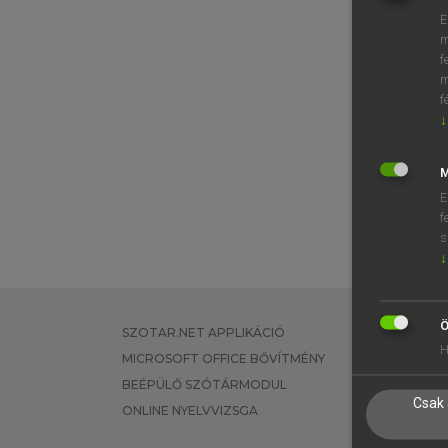
E
m
f
m
f
↓
M
E
f
s
↓
Ö
SZOTAR.NET APPLIKÁCIÓ
EGYÉNI FEL
H
MICROSOFT OFFICE BŐVÍTMÉNY
TANULÓKNA
BEÉPÜLŐ SZÓTÁRMODUL
OKTATÁSI I
Csak 
ONLINE NYELVVIZSGA
VÁLLALATI 