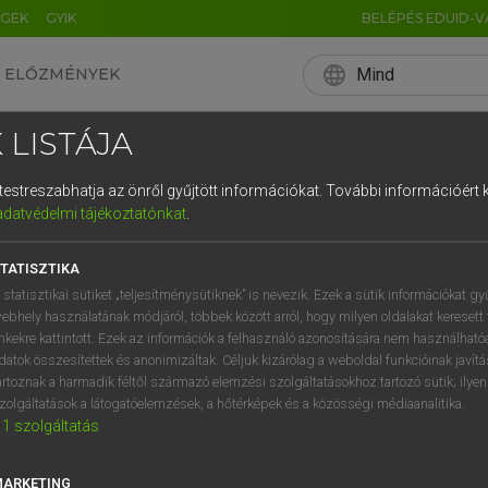
ÉGEK
GYIK
BELÉPÉS EDUID-V
language
Mind
ELŐZMÉNYEK
EN
HU
DE
CN
FR
ES
IT
NL
RU
 LISTÁJA
0
1
2
3
4
és testreszabhatja az önről gyűjtött információkat.
További információért k
q
w
e
adatvédelmi tájékoztatónkat
.
a
s
d
f
TATISZTIKA
í
y
x
c
 statisztikai sütiket „teljesítménysütiknek” is nevezik. Ezek a sütik információkat gy
ebhely használatának módjáról, többek között arról, hogy milyen oldalakat keresett 
inkekre kattintott. Ezek az információk a felhasználó azonosítására nem használható
datok összesítettek és anonimizáltak. Céljuk kizárólag a weboldal funkcióinak javít
artoznak a harmadik féltől származó elemzési szolgáltatásokhoz tartozó sütik; ilye
zolgáltatások a látogatóelemzések, a hőtérképek és a közösségi médiaanalitika.
1
szolgáltatás
MARKETING