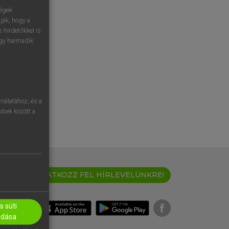
ségek
ják, hogy a
 hirdetőkkel is
egy harmadik
nálatához, és a
öbbek között a
IRATKOZZ FEL HÍRLEVELÜNKRE!
 süti
adása